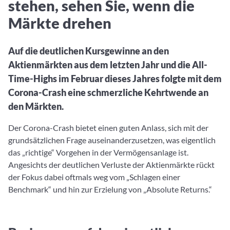
stehen, sehen Sie, wenn die
Aktuelle Rankings und Beiträge zu den besten Fonds aus
Webinar verpasst? Hier gibt es Aufnahmen unserer
Finanzdienstleister
vielen Peergroups
Online-Veranstaltungen.
Informationen und Beiträge unserer Partner-
Märkte drehen
Fondswissen
Finanzdienstleister
2. Fonds auswählen
Alles, was Sie zu Fonds und ETFs wissen müssen – so
investieren Sie richtig
Auf die deutlichen Kursgewinne an den
Community-Partner
Fondsvergleich
Aktienmärkten aus dem letzten Jahr und die All-
Informationen und Beiträge unserer Community-
Übersichtlich bis zu 10 Fonds aus über 35.000
Partner
Time-Highs im Februar dieses Jahres folgte mit dem
Produkten vergleichen
Corona-Crash eine schmerzliche Kehrtwende an
Watchlist
den Märkten.
Hier sind Ihre gemerkten Produkte und aktiven
Preis-/Performance-Alarme
Der Corona-Crash bietet einen guten Anlass, sich mit der
grundsätzlichen Frage auseinanderzusetzen, was eigentlich
3. Investieren
das „richtige“ Vorgehen in der Vermögensanlage ist.
Angesichts der deutlichen Verluste der Aktienmärkte rückt
Portfolios
der Fokus dabei oftmals weg vom „Schlagen einer
Eigene Portfolios und jene, denen Sie folgen
Benchmark“ und hin zur Erzielung von „Absolute Returns.“