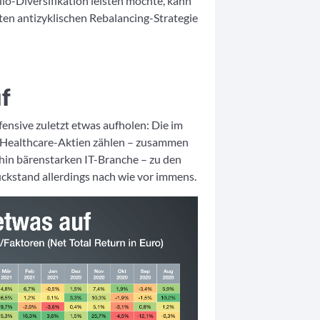
olio-Diversifikation leisten möchte, kann
lten antizyklischen Rebalancing-Strategie
uf
ensive zuletzt etwas aufholen: Die im
d Healthcare-Aktien zählen – zusammen
hin bärenstarken IT-Branche – zu den
ckstand allerdings nach wie vor immens.