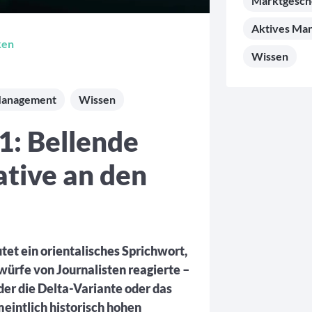
Marktgesc
Aktives Ma
ken
Wissen
Management
Wissen
1: Bellende
tive an den
tet ein orientalisches Sprichwort,
ürfe von Journalisten reagierte –
der die Delta-Variante oder das
meintlich historisch hohen