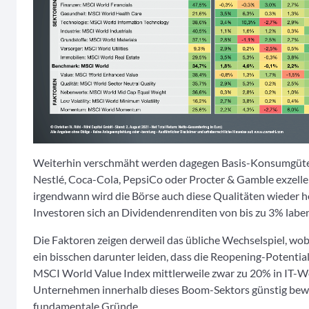
Weiterhin verschmäht werden dagegen Basis-Konsumgüter
Nestlé, Coca-Cola, PepsiCo oder Procter & Gamble exzell
irgendwann wird die Börse auch diese Qualitäten wieder 
Investoren sich an Dividendenrenditen von bis zu 3% laben
Die Faktoren zeigen derweil das übliche Wechselspiel, wobe
ein bisschen darunter leiden, dass die Reopening-Potentiale
MSCI World Value Index mittlerweile zwar zu 20% in IT-W
Unternehmen innerhalb dieses Boom-Sektors günstig bewer
fundamentale Gründe.