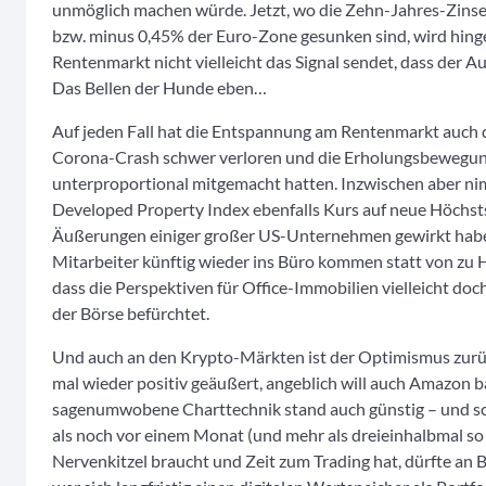
unmöglich machen würde. Jetzt, wo die Zehn-Jahres-Zins
bzw. minus 0,45% der Euro-Zone gesunken sind, wird hingeg
Rentenmarkt nicht vielleicht das Signal sendet, dass der A
Das Bellen der Hunde eben…
Auf jeden Fall hat die Entspannung am Rentenmarkt auch 
Corona-Crash schwer verloren und die Erholungsbewegung
unterproportional mitgemacht hatten. Inzwischen aber 
Developed Property Index ebenfalls Kurs auf neue Höchsts
Äußerungen einiger großer US-Unternehmen gewirkt habe
Mitarbeiter künftig wieder ins Büro kommen statt von zu Ha
dass die Perspektiven für Office-Immobilien vielleicht doch
der Börse befürchtet.
Und auch an den Krypto-Märkten ist der Optimismus zurü
mal wieder positiv geäußert, angeblich will auch Amazon ba
sagenumwobene Charttechnik stand auch günstig – und sc
als noch vor einem Monat (und mehr als dreieinhalbmal so 
Nervenkitzel braucht und Zeit zum Trading hat, dürfte an Bi