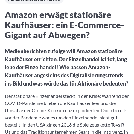
Aktuelle Rankings und Beiträge zu den besten Fonds aus
Webinar verpasst? Hier gibt es Aufnahmen unserer
Finanzdienstleister
vielen Peergroups
Online-Veranstaltungen.
Informationen und Beiträge unserer Partner-
Fondswissen
Amazon erwägt stationäre
Finanzdienstleister
2. Fonds auswählen
Alles, was Sie zu Fonds und ETFs wissen müssen – so
Kaufhäuser: ein E-Commerce-
investieren Sie richtig
Community-Partner
Fondsvergleich
Gigant auf Abwegen?
Informationen und Beiträge unserer Community-
Übersichtlich bis zu 10 Fonds aus über 35.000
Partner
Produkten vergleichen
Medienberichten zufolge will Amazon stationäre
Watchlist
Kaufhäuser errichten. Der Einzelhandel ist tot, lang
Hier sind Ihre gemerkten Produkte und aktiven
lebe der Einzelhandel! Wie passen Amazon-
Preis-/Performance-Alarme
Kaufhäuser angesichts des Digitalisierungstrends
3. Investieren
ins Bild und was würde das für Aktionäre bedeuten?
Der stationäre Einzelhandel steckt in der Krise: Während der
Portfolios
COVID-Pandemie blieben die Kaufhäuser leer und die
Eigene Portfolios und jene, denen Sie folgen
Umsätze der Online-Konkurrenz explodierten. Doch bereits
vor der Pandemie war es um den Einzelhandel nicht gut
bestellt: In den USA gingen 2018 die Spielzeugkette Toys R
Us und das Traditionsunternehmen Sears in die Insolvenz. In