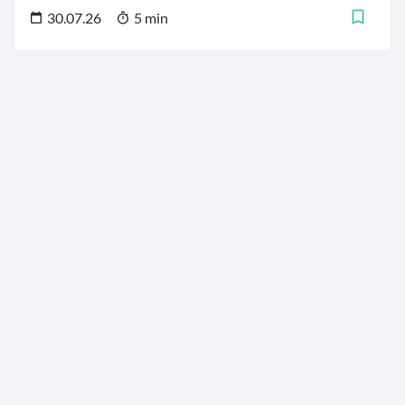
Industrieländern bis zu ausgewählten
30.07.26
5 min
Wachstumswerten aus Schwellenländern. 30 bis 50 Titel
bilden daraus einen konzentrierten Kern fürs Depot.