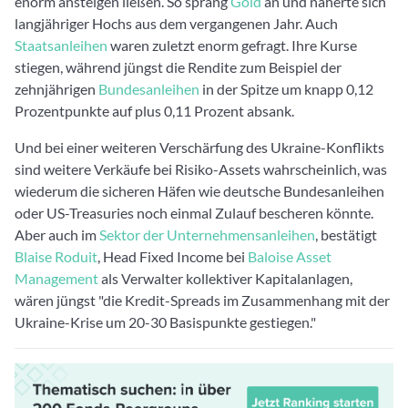
enorm ansteigen ließen. So sprang
Gold
an und näherte sich
langjähriger Hochs aus dem vergangenen Jahr. Auch
Staatsanleihen
waren zuletzt enorm gefragt. Ihre Kurse
stiegen, während jüngst die Rendite zum Beispiel der
zehnjährigen
Bundesanleihen
in der Spitze um knapp 0,12
Prozentpunkte auf plus 0,11 Prozent absank.
Und bei einer weiteren Verschärfung des Ukraine-Konflikts
sind weitere Verkäufe bei Risiko-Assets wahrscheinlich, was
wiederum die sicheren Häfen wie deutsche Bundesanleihen
oder US-Treasuries noch einmal Zulauf bescheren könnte.
Aber auch im
Sektor der Unternehmensanleihen
, bestätigt
Blaise Roduit
, Head Fixed Income bei
Baloise Asset
Management
als Verwalter kollektiver Kapitalanlagen,
wären jüngst "die Kredit-Spreads im Zusammenhang mit der
Ukraine-Krise um 20-30 Basispunkte gestiegen."