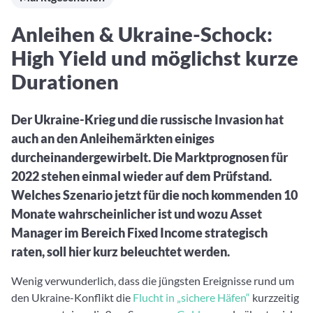
Aktuelle Rankings und Beiträge zu den besten Fonds aus
Webinar verpasst? Hier gibt es Aufnahmen unserer
Finanzdienstleister
vielen Peergroups
Online-Veranstaltungen.
Informationen und Beiträge unserer Partner-
Fondswissen
Anleihen & Ukraine-Schock:
Finanzdienstleister
2. Fonds auswählen
Alles, was Sie zu Fonds und ETFs wissen müssen – so
High Yield und möglichst kurze
investieren Sie richtig
Community-Partner
Fondsvergleich
Durationen
Informationen und Beiträge unserer Community-
Übersichtlich bis zu 10 Fonds aus über 35.000
Partner
Produkten vergleichen
Der Ukraine-Krieg und die russische Invasion hat
Watchlist
auch an den Anleihemärkten einiges
Hier sind Ihre gemerkten Produkte und aktiven
durcheinandergewirbelt. Die Marktprognosen für
Preis-/Performance-Alarme
2022 stehen einmal wieder auf dem Prüfstand.
3. Investieren
Welches Szenario jetzt für die noch kommenden 10
Monate wahrscheinlicher ist und wozu Asset
Portfolios
Manager im Bereich Fixed Income strategisch
Eigene Portfolios und jene, denen Sie folgen
raten, soll hier kurz beleuchtet werden.
Wenig verwunderlich, dass die jüngsten Ereignisse rund um
den Ukraine-Konflikt die
Flucht in „sichere Häfen“
kurzzeitig