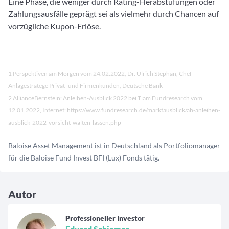
Eine Phase, die weniger durch Rating-Herabstufungen oder
Zahlungsausfälle geprägt sei als vielmehr durch Chancen auf
vorzügliche Kupon-Erlöse.
1 Perspektiven am Morgen vom 24.02.2022, Dr. Ulrich Stephan, Chef-
Anlagestratege Privat- und Firmenkunden, Deutsche Bank
2 AllianceBernstein: Anleihen-Ausblick 2022 bei Tiam Fundresearch vom
12.01.2022, Internet: https://www.fundresearch.de/marktausblick/ab-anleihen-
ausblick-2022-vorsicht-walten-lassen.php
Baloise Asset Management ist in Deutschland als Portfoliomanager
für die Baloise Fund Invest BFI (Lux) Fonds tätig.
Autor
Professioneller Investor