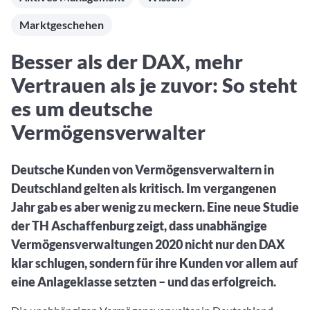
Aktuelle Rankings und Beiträge zu den besten Fonds aus
Webinar verpasst? Hier gibt es Aufnahmen unserer
Finanzdienstleister
vielen Peergroups
Online-Veranstaltungen.
Marktgeschehen
Informationen und Beiträge unserer Partner-
Fondswissen
Finanzdienstleister
2. Fonds auswählen
Alles, was Sie zu Fonds und ETFs wissen müssen – so
Besser als der DAX, mehr
investieren Sie richtig
Community-Partner
Fondsvergleich
Vertrauen als je zuvor: So steht
Informationen und Beiträge unserer Community-
Übersichtlich bis zu 10 Fonds aus über 35.000
Partner
es um deutsche
Produkten vergleichen
Vermögensverwalter
Watchlist
Hier sind Ihre gemerkten Produkte und aktiven
Preis-/Performance-Alarme
Deutsche Kunden von Vermögensverwaltern in
Deutschland gelten als kritisch. Im vergangenen
3. Investieren
Jahr gab es aber wenig zu meckern. Eine neue Studie
Portfolios
der TH Aschaffenburg zeigt, dass unabhängige
Eigene Portfolios und jene, denen Sie folgen
Vermögensverwaltungen 2020 nicht nur den DAX
klar schlugen, sondern für ihre Kunden vor allem auf
eine Anlageklasse setzten – und das erfolgreich.