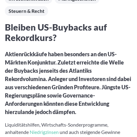
Aktuelle Rankings und Beiträge zu den besten Fonds aus
Webinar verpasst? Hier gibt es Aufnahmen unserer
Finanzdienstleister
vielen Peergroups
Online-Veranstaltungen.
Steuern & Recht
Informationen und Beiträge unserer Partner-
Fondswissen
Finanzdienstleister
2. Fonds auswählen
Alles, was Sie zu Fonds und ETFs wissen müssen – so
Bleiben US-Buybacks auf
investieren Sie richtig
Community-Partner
Fondsvergleich
Rekordkurs?
Informationen und Beiträge unserer Community-
Übersichtlich bis zu 10 Fonds aus über 35.000
Partner
Produkten vergleichen
Aktienrückkäufe haben besonders an den US-
Watchlist
Märkten Konjunktur. Zuletzt erreichte die Welle
Hier sind Ihre gemerkten Produkte und aktiven
der Buybacks jenseits des Atlantiks
Preis-/Performance-Alarme
Rekordvolumina. Anleger und Investoren sind dabei
3. Investieren
aus verschiedenen Gründen Profiteure. Jüngste US-
Regierungspläne sowie Governance-
Portfolios
Anforderungen könnten diese Entwicklung
Eigene Portfolios und jene, denen Sie folgen
hierzulande jedoch dämpfen.
Liquiditätshilfen, Wirtschafts-Sonderprogramme,
anhaltende
Niedrigzinsen
und auch steigende Gewinne