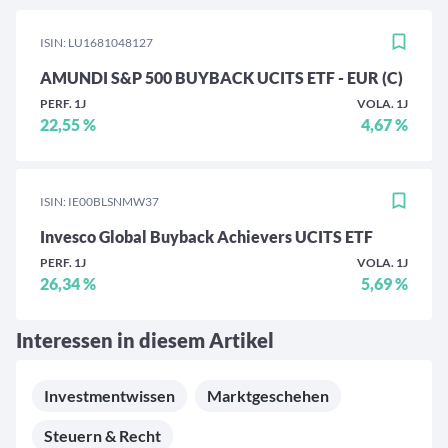
ISIN: LU1681048127
AMUNDI S&P 500 BUYBACK UCITS ETF - EUR (C)
PERF. 1J
VOLA. 1J
22,55 %
4,67 %
ISIN: IE00BLSNMW37
Invesco Global Buyback Achievers UCITS ETF
PERF. 1J
VOLA. 1J
26,34 %
5,69 %
Interessen in diesem Artikel
Investmentwissen
Marktgeschehen
Steuern & Recht