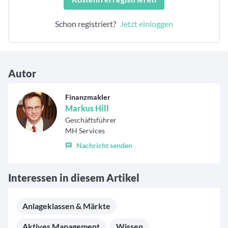
jeweiligen Vor- und Nachteile für Investoren.
Schon registriert?
Jetzt einloggen
Autor
Finanzmakler
Markus Hill
Geschäftsführer
MH Services
Nachricht senden
Interessen in diesem Artikel
Anlageklassen & Märkte
Aktives Management
Wissen