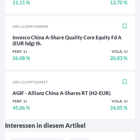
21,11 %
13,70 %
ISIN: LU2091568498
Invesco China A-Share Quality Core Equity Fd A
(EUR hdg) th.
PERF. 1J
VOLA. 1J
26,08 %
20,83 %
ISIN: LU1997245417
AGIF - Allianz China A-Shares RT (H2-EUR)
PERF. 1J
VOLA. 1J
45,06 %
24,05 %
Interessen in diesem Artikel