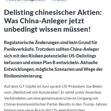
Aktuelle Rankings und Beiträge zu den besten Fonds aus
Webinar verpasst? Hier gibt es Aufnahmen unserer
Finanzdienstleister
vielen Peergroups
Online-Veranstaltungen.
Informationen und Beiträge unserer Partner-
Fondswissen
Delisting chinesischer Aktien:
Finanzdienstleister
2. Fonds auswählen
Alles, was Sie zu Fonds und ETFs wissen müssen – so
Was China-Anleger jetzt
investieren Sie richtig
Community-Partner
Fondsvergleich
unbedingt wissen müssen!
Informationen und Beiträge unserer Community-
Übersichtlich bis zu 10 Fonds aus über 35.000
Partner
Produkten vergleichen
Regulatorische Änderungen sind kein Grund für
Watchlist
Panikverkäufe. Trotzdem sollten China-Anleger
Hier sind Ihre gemerkten Produkte und aktiven
sich mit den Risiken potenzieller US-Delistings
Preis-/Performance-Alarme
befassen und einen Plan B entwickeln. Aktuelle
3. Investieren
Entwicklungen, mögliche Szenarien und Wege der
Risikominimierung.
Portfolios
Auf dem G7-Gipfel im Juni sprach US-Präsident Joe Biden
Eigene Portfolios und jene, denen Sie folgen
vom „Wettstreit mit Autokraten“. Er wirbt unter Amerikas
Verbündeten um eine gemeinsame Linie im Umgang mit
Chinas kommunistischer Partei. Bereits in den Trump-Jahren
begann eine neue Ära in der US-amerikanischen