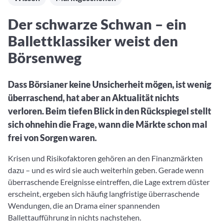
Aktuelle Rankings und Beiträge zu den besten Fonds aus
Webinar verpasst? Hier gibt es Aufnahmen unserer
Finanzdienstleister
vielen Peergroups
Online-Veranstaltungen.
Informationen und Beiträge unserer Partner-
Fondswissen
Der schwarze Schwan – ein
Finanzdienstleister
2. Fonds auswählen
Alles, was Sie zu Fonds und ETFs wissen müssen – so
Ballettklassiker weist den
investieren Sie richtig
Community-Partner
Fondsvergleich
Börsenweg
Informationen und Beiträge unserer Community-
Übersichtlich bis zu 10 Fonds aus über 35.000
Partner
Produkten vergleichen
Dass Börsianer keine Unsicherheit mögen, ist wenig
Watchlist
überraschend, hat aber an Aktualität nichts
Hier sind Ihre gemerkten Produkte und aktiven
verloren. Beim tiefen Blick in den Rückspiegel stellt
Preis-/Performance-Alarme
sich ohnehin die Frage, wann die Märkte schon mal
3. Investieren
frei von Sorgen waren.
Krisen und Risikofaktoren gehören an den Finanzmärkten
Portfolios
dazu – und es wird sie auch weiterhin geben. Gerade wenn
Eigene Portfolios und jene, denen Sie folgen
überraschende Ereignisse eintreffen, die Lage extrem düster
erscheint, ergeben sich häufig langfristige überraschende
Wendungen, die an Drama einer spannenden
Ballettaufführung in nichts nachstehen.