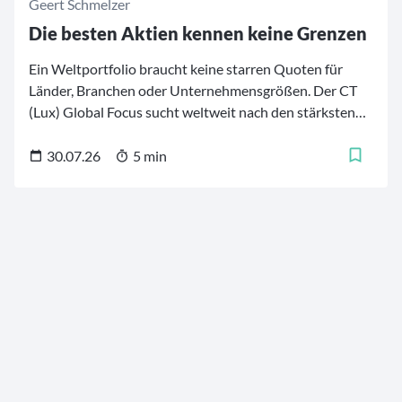
Geert Schmelzer
Die besten Aktien kennen keine Grenzen
Ein Weltportfolio braucht keine starren Quoten für
Länder, Branchen oder Unternehmensgrößen. Der CT
(Lux) Global Focus sucht weltweit nach den stärksten
Firmen – von etablierten Qualitätsführern aus
Industrieländern bis zu ausgewählten
30.07.26
5 min
Wachstumswerten aus Schwellenländern. 30 bis 50 Titel
bilden daraus einen konzentrierten Kern fürs Depot.