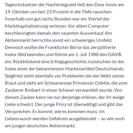
Tagesrücksetzer der Nachkriegszeit ließ den Dow Jones am
19. Oktober um fast 23 Prozent in die Tiefe rauschen.
Innerhalb von gut sechs Stunden war ein Viertel der
Marktkapitalisierung verloren. Vor allem Computer
beschleunigten damals den rasanten Ausverkauf. Am
Aktienmarkt herrschte somit ein schwieriges Umfeld.
Dennoch wollte die Frankfurter Börse das zersplitterte
Index-Bild beenden und führte am 1. Juli 1988 den DAX®
ein. Rückblickend eine Erfolgsgeschichte, inzwischen ist der
Index einer der bekanntesten Markenartikel Deutschlands.
Siegfried steht ebenfalls vor Problemen bei der Wahl seiner
Braut und sieht am Schwanensee Prinzessin Odette, die vom
Zauberer Rotbart in einen Schwan verwandelt wurde. Von
diesem Zauber kann sie nur derjenige erlösen, der ihr ewige
Liebe schwört. Der junge Prinz ist überwältigt und gibt das
Versprechen. Es kommt, wie es kommen muss: Im
Liebesrausch werden Gefahren ausgeblendet – so wie noch
am jungen deutschen Aktienmarkt.