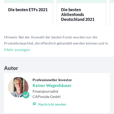
Die besten ETFs 2021
Die besten
Aktienfonds
Deutschland 2021
Hinweis: Bei der Auswahl der besten Fonds wurden nur die
Produkte beachtet, die öffentlich gehandelt werden können und in
Euro oder US-Dollar notiert sind. Die Performance-Daten wurden
Mehr anzeigen
für den Zeitraum von Januar bis Dezember 2021 ausgewertet und
haben den Stichtag 3. Januar 2022.
Autor
Professioneller Investor
Rainer Wagenhäuser
Finanzjournalist
CAPinside GmbH
Nachricht senden