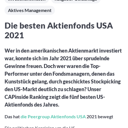
Aktuelle Rankings und Beiträge zu den besten Fonds aus
Webinar verpasst? Hier gibt es Aufnahmen unserer
Finanzdienstleister
vielen Peergroups
Online-Veranstaltungen.
Aktives Management
Informationen und Beiträge unserer Partner-
Fondswissen
Finanzdienstleister
2. Fonds auswählen
Alles, was Sie zu Fonds und ETFs wissen müssen – so
Die besten Aktienfonds USA
investieren Sie richtig
Community-Partner
Fondsvergleich
2021
Informationen und Beiträge unserer Community-
Übersichtlich bis zu 10 Fonds aus über 35.000
Partner
Produkten vergleichen
Wer in den amerikanischen Aktienmarkt investiert
Watchlist
war, konnte sich im Jahr 2021 über sprudelnde
Hier sind Ihre gemerkten Produkte und aktiven
Gewinne freuen. Doch wer waren die Top-
Preis-/Performance-Alarme
Performer unter den Fondsmanagern, denen das
3. Investieren
Kunststück gelang, durch geschicktes Stockpicking
den US-Markt deutlich zu schlagen? Unser
Portfolios
CAPinside Ranking zeigt die fünf besten US-
Eigene Portfolios und jene, denen Sie folgen
Aktienfonds des Jahres.
Das hat
die Peergroup Aktienfonds USA
2021 bewegt
Die politischen Kapriolen um die US-