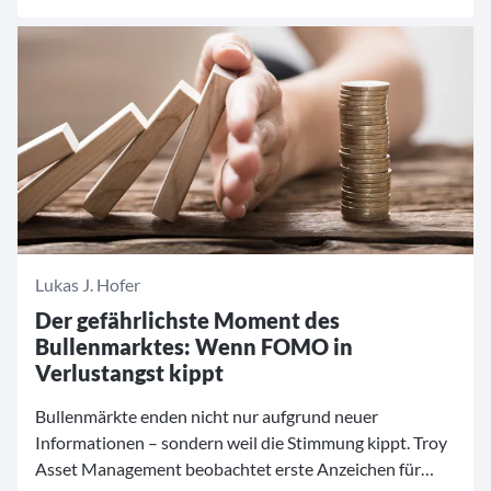
Die Zeitreise beginnt im Jahr 2006 und führt durch zwei
Jahrzehnte, die von Finanzkrisen, geopolitischen
Umbrüchen und tiefgreifenden Veränderungen an den
Kapitalmärkten geprägt waren.
Lukas J. Hofer
Der gefährlichste Moment des
Bullenmarktes: Wenn FOMO in
Verlustangst kippt
Bullenmärkte enden nicht nur aufgrund neuer
Informationen – sondern weil die Stimmung kippt. Troy
Asset Management beobachtet erste Anzeichen für