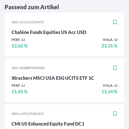
Passend zum Artikel
ISIN: LU1651323435
Chahine Funds Equities US Acc USD
PERF. 1J
VOLA. 1J
52,62 %
23,31 %
ISIN: IE00BFMNPS42
Xtrackers MSCI USA ESG UCITS ETF 1C
PERF. 1J
VOLA. 1J
21,65 %
13,14 %
ISIN: LU0129306311
CMI US Enhanced Equity Fund DC1