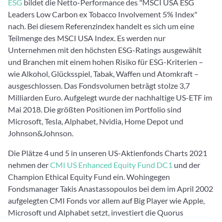
ESG
bildet die Netto-Performance des "MSCI USA ESG
Leaders Low Carbon ex Tobacco Involvement 5% Index"
nach. Bei diesem Referenzindex handelt es sich um eine
Teilmenge des MSCI USA Index. Es werden nur
Unternehmen mit den höchsten ESG-Ratings ausgewählt
und Branchen mit einem hohen Risiko für ESG-Kriterien –
wie Alkohol, Glücksspiel, Tabak, Waffen und Atomkraft –
ausgeschlossen. Das Fondsvolumen beträgt stolze 3,7
Milliarden Euro. Aufgelegt wurde der nachhaltige US-ETF im
Mai 2018. Die größten Positionen im Portfolio sind
Microsoft, Tesla, Alphabet, Nvidia, Home Depot und
Johnson&Johnson.
Die Plätze 4 und 5 in unseren US-Aktienfonds Charts 2021
nehmen der
CMI US Enhanced Equity Fund DC1
und der
Champion Ethical Equity Fund ein. Wohingegen
Fondsmanager Takis Anastassopoulos bei dem im April 2002
aufgelegten CMI Fonds vor allem auf Big Player wie Apple,
Microsoft und Alphabet setzt, investiert die Quorus