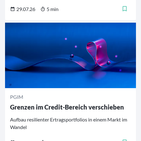
einen solchen Stimmungswechsel. Das Team erklärt,
welche Rolle die Anlegerpsychologie derzeit spielt und
29.07.26
5 min
welche Konsequenzen es für das Portfoliomanagement
zieht.
PGIM
Grenzen im Credit-Bereich verschieben
Aufbau resilienter Ertragsportfolios in einem Markt im
Wandel