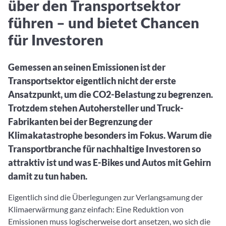
über den Transportsektor
Aktuelle Rankings und Beiträge zu den besten Fonds aus
Webinar verpasst? Hier gibt es Aufnahmen unserer
Finanzdienstleister
vielen Peergroups
Online-Veranstaltungen.
Informationen und Beiträge unserer Partner-
führen – und bietet Chancen
Fondswissen
Finanzdienstleister
2. Fonds auswählen
Alles, was Sie zu Fonds und ETFs wissen müssen – so
für Investoren
investieren Sie richtig
Community-Partner
Fondsvergleich
Informationen und Beiträge unserer Community-
Gemessen an seinen Emissionen ist der
Übersichtlich bis zu 10 Fonds aus über 35.000
Partner
Produkten vergleichen
Transportsektor eigentlich nicht der erste
Ansatzpunkt, um die CO2-Belastung zu begrenzen.
Watchlist
Trotzdem stehen Autohersteller und Truck-
Hier sind Ihre gemerkten Produkte und aktiven
Preis-/Performance-Alarme
Fabrikanten bei der Begrenzung der
Klimakatastrophe besonders im Fokus. Warum die
3. Investieren
Transportbranche für nachhaltige Investoren so
attraktiv ist und was E-Bikes und Autos mit Gehirn
Portfolios
damit zu tun haben.
Eigene Portfolios und jene, denen Sie folgen
Eigentlich sind die Überlegungen zur Verlangsamung der
Klimaerwärmung ganz einfach: Eine Reduktion von
Emissionen muss logischerweise dort ansetzen, wo sich die