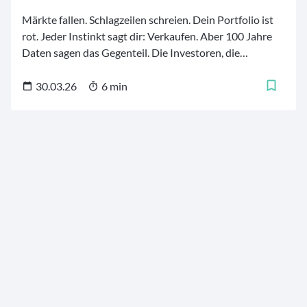
Märkte fallen. Schlagzeilen schreien. Dein Portfolio ist
rot. Jeder Instinkt sagt dir: Verkaufen. Aber 100 Jahre
Daten sagen das Gegenteil. Die Investoren, die
gewinnen, sind nicht die, die am schnellsten reagieren —
es sind die, die gar nicht reagieren. Ein Leitfaden für alle,
30.03.26
6 min
die investiert bleiben wollen, wenn sich alles anfühlt, als
würde es auseinanderfallen. Teile ihn mit jedem, der ihn
braucht.