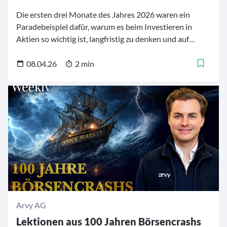
Die ersten drei Monate des Jahres 2026 waren ein
Paradebeispiel dafür, warum es beim Investieren in
Aktien so wichtig ist, langfristig zu denken und auf
Qualitätsunternehmen zu setzen, deren Wertschöpfung
Bestand hat – egal, welche Ereignisse uns ereilen.
08.04.26
2 min
Nachdem die seit über einem Jahr schwelende KI-Angst
im Februar ihren Höhepunkt erreicht hatte, hatte der
Angriff der USA auf den Iran fatale Folgen für die
Energiepreise. Beides sorgte für hohe Schwankungen an
den Aktienmärkten, vor denen sich kaum ein
Aktienportfolio schützen konnte.
Arvy AG
Lektionen aus 100 Jahren Börsencrashs