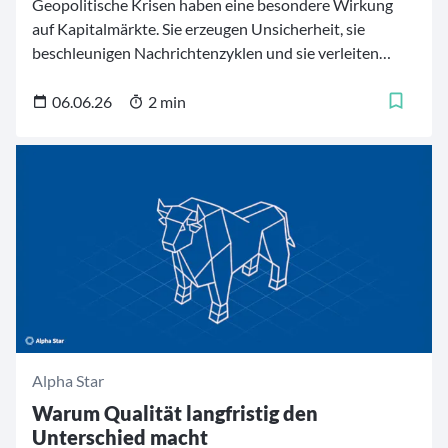
Geopolitische Krisen haben eine besondere Wirkung
auf Kapitalmärkte. Sie erzeugen Unsicherheit, sie
beschleunigen Nachrichtenzyklen und sie verleiten
Anleger dazu, aus jeder neuen Meldung eine neue
Anlageentscheidung abzuleiten. Der aktuelle Iran-
06.06.26
2 min
Konflikt zeigt genau dieses Muster: Drohungen,
politische Statements und mögliche Risiken für wichtige
Handelsrouten wie die Straße von Hormus bewegen
kurzfristig die Märkte. Doch nicht jede Marktbewegung
bedeutet automatisch, dass sich auch der langfristige
Wert eines Unternehmens oder einer Anlagestrategie
verändert hat.
Alpha Star
Warum Qualität langfristig den
Unterschied macht