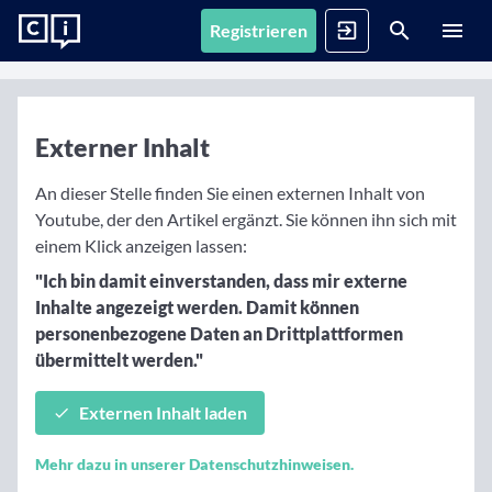
Registrieren
News
Registrieren
Anmelden
Externer Inhalt
Fonds
Alle Inhalte
An dieser Stelle finden Sie einen externen Inhalt von
Artikel, Podcasts & Videos – Alle Inhalte im Überblick
Youtube, der den Artikel ergänzt. Sie können ihn sich mit
Firmenprofile
1. Fonds finden
einem Klick anzeigen lassen:
Gemerkte Inhalte
"Ich bin damit einverstanden, dass mir externe
Fondssuche
Artikel, Podcasts und Videos, die Sie sich gemerkt haben
Events
Inhalte angezeigt werden. Damit können
Fondsgesellschaften
Nutzen Sie die Filter, um aus über 35.000 Fonds die
personenbezogene Daten an Drittplattformen
passenden zu finden
Informationen, Beiträge und Produkte unserer Partner-
Videos
übermittelt werden."
Fondsgesellschaften
Finanzberatung
Interviews, Marktanalysen und Updates aus der
Anstehende Events
Fondsranking
Community
Übersicht, Anmeldung und weitere Informationen zu
Lassen Sie sich die besten Fonds aus über 200
Vermögensverwalter
Externen Inhalt laden
anstehenden Online- und Präsenzveranstaltungen
Peergroups anzeigen
Informationen, Beiträge und Produkte/Strategien
Podcasts
unserer Partner-Vermögensverwalter
Mehr dazu in unserer Datenschutzhinweisen.
Audiobeiträge mit spannenden Gästen aus Finanzwelt
Die besten Fonds
Vergangene Webinare
und Fondsindustrie