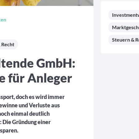
Investment
ken
Marktgesc
Steuern & R
 Recht
ltende GmbH:
e für Anleger
sport, doch es wird immer
Gewinne und Verluste aus
noch einmal deutlich
: Die Gründung einer
sparen.