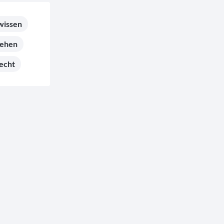
wissen
hehen
echt