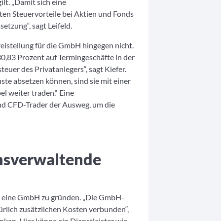
lt. „Damit sich eine
n Steuervorteile bei Aktien und Fonds
etzung“, sagt Leifeld.
reistellung für die GmbH hingegen nicht.
30,83 Prozent auf Termingeschäfte in der
uer des Privatanlegers“, sagt Kiefer.
ste absetzen können, sind sie mit einer
l weiter traden.“ Eine
nd CFD-Trader der Ausweg, um die
nsverwaltende
ig, eine GmbH zu gründen. „Die GmbH-
rlich zusätzlichen Kosten verbunden“,
ken. Hier könne ein Dienstleister wie