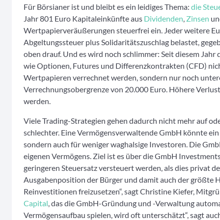
Für Börsianer ist und bleibt es ein leidiges Thema:
die Steu
Jahr 801 Euro Kapitaleinkünfte aus
Dividenden
,
Zinsen
un
Wertpapierveräußerungen steuerfrei ein. Jeder weitere Eu
Abgeltungssteuer plus Solidaritätszuschlag belastet, geg
oben drauf. Und es wird noch schlimmer: Seit diesem Jahr
wie Optionen, Futures und Differenzkontrakten (CFD) ni
Wertpapieren verrechnet werden, sondern nur noch unter
Verrechnungsobergrenze von 20.000 Euro. Höhere Verlust
werden.
Viele Trading-Strategien gehen dadurch nicht mehr auf ode
schlechter. Eine Vermögensverwaltende GmbH könnte ein Au
sondern auch für weniger waghalsige Investoren. Die GmbH 
eigenen Vermögens. Ziel ist es über die GmbH Investments
geringeren Steuersatz versteuert werden, als dies privat de
Ausgabenposition der Bürger und damit auch der größte H
Reinvestitionen freizusetzen“, sagt Christine Kiefer, Mitgr
Capital
, das die GmbH-Gründung und -Verwaltung automatis
Vermögensaufbau spielen, wird oft unterschätzt“, sagt auc