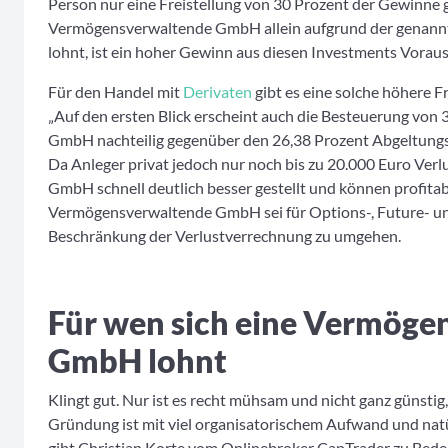
Person nur eine Freistellung von 30 Prozent der Gewinne gi
Vermögensverwaltende GmbH allein aufgrund der genannte
lohnt, ist ein hoher Gewinn aus diesen Investments Vorauss
Für den Handel mit
Derivaten
gibt es eine solche höhere F
„Auf den ersten Blick erscheint auch die Besteuerung von 
GmbH nachteilig gegenüber den 26,38 Prozent Abgeltungste
Da Anleger privat jedoch nur noch bis zu 20.000 Euro Verlu
GmbH schnell deutlich besser gestellt und können profitabe
Vermögensverwaltende GmbH sei für Options-, Future- u
Beschränkung der Verlustverrechnung zu umgehen.
Für wen sich eine Vermöge
GmbH lohnt
Klingt gut. Nur ist es recht mühsam und nicht ganz günst
Gründung ist mit viel organisatorischem Aufwand und natü
gibt Christian Korte vom Onlinebroker CapTrader zu Beden