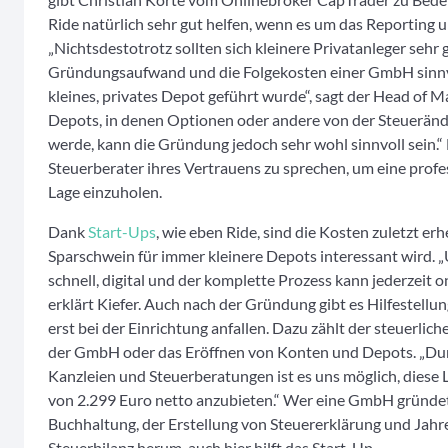
Ride natürlich sehr gut helfen, wenn es um das Reporting 
„Nichtsdestotrotz sollten sich kleinere Privatanleger sehr 
Gründungsaufwand und die Folgekosten einer GmbH sinnvol
kleines, privates Depot geführt wurde“, sagt der Head of M
Depots, in denen Optionen oder andere von der Steueränd
werde, kann die Gründung jedoch sehr wohl sinnvoll sein.“
Steuerberater ihres Vertrauens zu sprechen, um eine profe
Lage einzuholen.
Dank
Start-Ups
, wie eben Ride, sind die Kosten zuletzt e
Sparschwein für immer kleinere Depots interessant wird. „
schnell, digital und der komplette Prozess kann jederzeit 
erklärt Kiefer. Auch nach der Gründung gibt es Hilfestellu
erst bei der Einrichtung anfallen. Dazu zählt der steuerlic
der GmbH oder das Eröffnen von Konten und Depots. „Dur
Kanzleien und Steuerberatungen ist es uns möglich, diese 
von 2.299 Euro netto anzubieten.“ Wer eine GmbH gründet, 
Buchhaltung, der Erstellung von Steuererklärung und Jahr
Steuerbilanz herum, auch hier hilft das Start-Up.