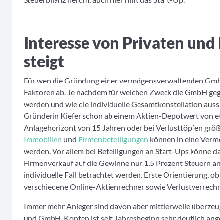
Interesse von Privaten und
steigt
Für wen die Gründung einer vermögensverwaltenden GmbH 
Faktoren ab. Je nachdem für welchen Zweck die GmbH geg
werden und wie die individuelle Gesamtkonstellation aussi
Gründerin Kiefer schon ab einem Aktien-Depotwert von e
Anlagehorizont von 15 Jahren oder bei Verlusttöpfen größ
Immobilien
und
Firmenbeteiligungen
können in eine Verm
werden. Vor allem bei Beteiligungen an Start-Ups könne d
Firmenverkauf auf die Gewinne nur 1,5 Prozent Steuern anf
individuelle Fall betrachtet werden. Erste Orientierung, 
verschiedene Online-Aktienrechner sowie Verlustverrech
Immer mehr Anleger sind davon aber mittlerweile überzeu
und GmbH-Konten ist seit Jahresbeginn sehr deutlich anges