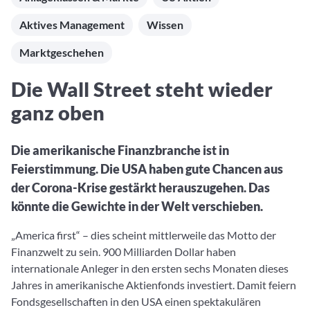
Aktuelle Rankings und Beiträge zu den besten Fonds aus
Webinar verpasst? Hier gibt es Aufnahmen unserer
Finanzdienstleister
vielen Peergroups
Online-Veranstaltungen.
Aktives Management
Wissen
Informationen und Beiträge unserer Partner-
Fondswissen
Finanzdienstleister
2. Fonds auswählen
Alles, was Sie zu Fonds und ETFs wissen müssen – so
Marktgeschehen
investieren Sie richtig
Community-Partner
Fondsvergleich
Die Wall Street steht wieder
Informationen und Beiträge unserer Community-
Übersichtlich bis zu 10 Fonds aus über 35.000
Partner
Produkten vergleichen
ganz oben
Watchlist
Die amerikanische Finanzbranche ist in
Hier sind Ihre gemerkten Produkte und aktiven
Preis-/Performance-Alarme
Feierstimmung. Die USA haben gute Chancen aus
der Corona-Krise gestärkt herauszugehen. Das
3. Investieren
könnte die Gewichte in der Welt verschieben.
Portfolios
„America first“ – dies scheint mittlerweile das Motto der
Eigene Portfolios und jene, denen Sie folgen
Finanzwelt zu sein. 900 Milliarden Dollar haben
internationale Anleger in den ersten sechs Monaten dieses
Jahres in amerikanische Aktienfonds investiert. Damit feiern
Fondsgesellschaften in den USA einen spektakulären