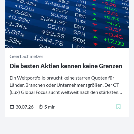
Geert Schmelzer
Die besten Aktien kennen keine Grenzen
Ein Weltportfolio braucht keine starren Quoten für
Länder, Branchen oder Unternehmensgrößen. Der CT
(Lux) Global Focus sucht weltweit nach den stärksten
Firmen – von etablierten Qualitätsführern aus
Industrieländern bis zu ausgewählten
30.07.26
5 min
Wachstumswerten aus Schwellenländern. 30 bis 50 Titel
bilden daraus einen konzentrierten Kern fürs Depot.