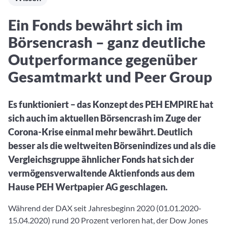
Aktuelle Rankings und Beiträge zu den besten Fonds aus
Webinar verpasst? Hier gibt es Aufnahmen unserer
Finanzdienstleister
vielen Peergroups
Online-Veranstaltungen.
Informationen und Beiträge unserer Partner-
Fondswissen
Ein Fonds bewährt sich im
Finanzdienstleister
2. Fonds auswählen
Alles, was Sie zu Fonds und ETFs wissen müssen – so
Börsencrash – ganz deutliche
investieren Sie richtig
Community-Partner
Fondsvergleich
Outperformance gegenüber
Informationen und Beiträge unserer Community-
Übersichtlich bis zu 10 Fonds aus über 35.000
Gesamtmarkt und Peer Group
Partner
Produkten vergleichen
Watchlist
Es funktioniert – das Konzept des PEH EMPIRE hat
Hier sind Ihre gemerkten Produkte und aktiven
sich auch im aktuellen Börsencrash im Zuge der
Preis-/Performance-Alarme
Corona-Krise einmal mehr bewährt. Deutlich
3. Investieren
besser als die weltweiten Börsenindizes und als die
Vergleichsgruppe ähnlicher Fonds hat sich der
Portfolios
vermögensverwaltende Aktienfonds aus dem
Eigene Portfolios und jene, denen Sie folgen
Hause PEH Wertpapier AG geschlagen.
Während der DAX seit Jahresbeginn 2020 (01.01.2020-
15.04.2020) rund 20 Prozent verloren hat, der Dow Jones