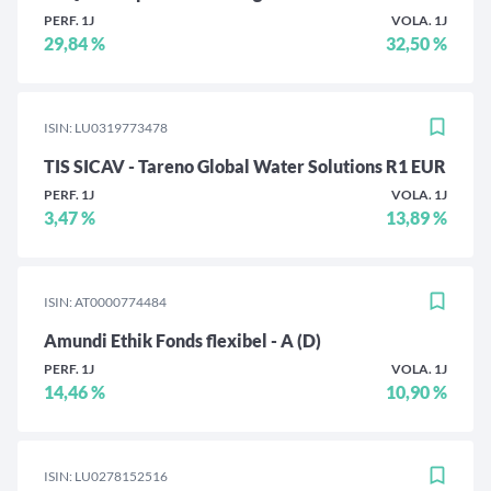
PERF. 1J
VOLA. 1J
29,84 %
32,50 %
ISIN: LU0319773478
TIS SICAV - Tareno Global Water Solutions R1 EUR
PERF. 1J
VOLA. 1J
3,47 %
13,89 %
ISIN: AT0000774484
Amundi Ethik Fonds flexibel - A (D)
PERF. 1J
VOLA. 1J
14,46 %
10,90 %
ISIN: LU0278152516