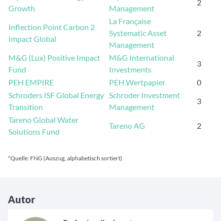
2
Growth
Management
La Française
Inflection Point Carbon 2
Systematic Asset
2
Impact Global
Management
M&G (Lux) Positive Impact
M&G International
3
Fund
Investments
PEH EMPIRE
PEH Wertpapier
0
Schroders ISF Global Energy
Schroder Investment
3
Transition
Management
Tareno Global Water
Tareno AG
2
Solutions Fund
*Quelle: FNG (Auszug, alphabetisch sortiert
)
Autor