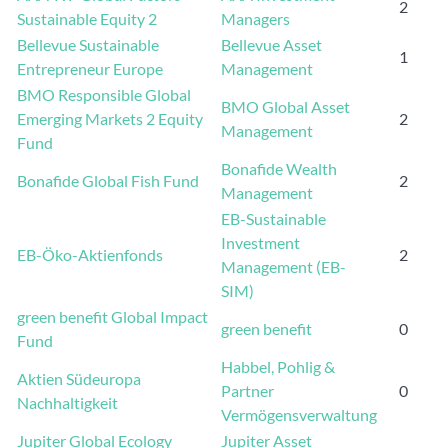
2
Sustainable Equity 2
Managers
Bellevue Sustainable
Bellevue Asset
1
Entrepreneur Europe
Management
BMO Responsible Global
BMO Global Asset
Emerging Markets 2 Equity
2
Management
Fund
Bonafide Wealth
Bonafide Global Fish Fund
2
Management
EB-Sustainable
Investment
EB-Öko-Aktienfonds
2
Management (EB-
SIM)
green benefit Global Impact
green benefit
0
Fund
Habbel, Pohlig &
Aktien Südeuropa
Partner
0
Nachhaltigkeit
Vermögensverwaltung
Jupiter Global Ecology
Jupiter Asset