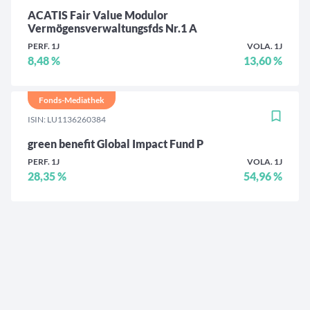
ACATIS Fair Value Modulor
Vermögensverwaltungsfds Nr.1 A
PERF. 1J
VOLA. 1J
8,48 %
13,60 %
Fonds-Mediathek
ISIN: LU1136260384
green benefit Global Impact Fund P
PERF. 1J
VOLA. 1J
28,35 %
54,96 %