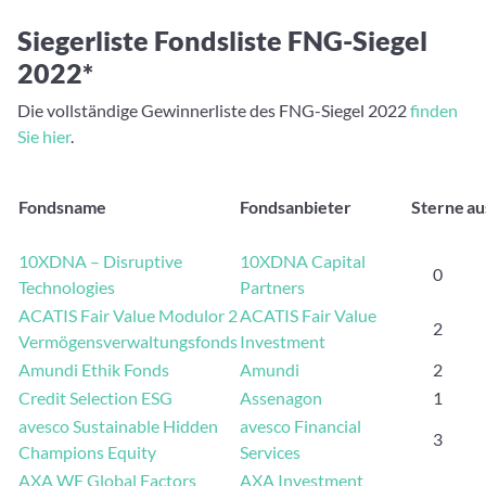
Siegerliste Fondsliste FNG-Siegel
2022*
Die vollständige Gewinnerliste des FNG-Siegel 2022
finden
Sie hier
.
Fondsname
Fondsanbieter
Sterne
au
10XDNA – Disruptive
10XDNA Capital
0
Technologies
Partners
ACATIS Fair Value Modulor 2
ACATIS Fair Value
2
Vermögensverwaltungsfonds
Investment
Amundi Ethik Fonds
Amundi
2
Credit Selection ESG
Assenagon
1
avesco Sustainable Hidden
avesco Financial
3
Champions Equity
Services
AXA WF Global Factors
AXA Investment