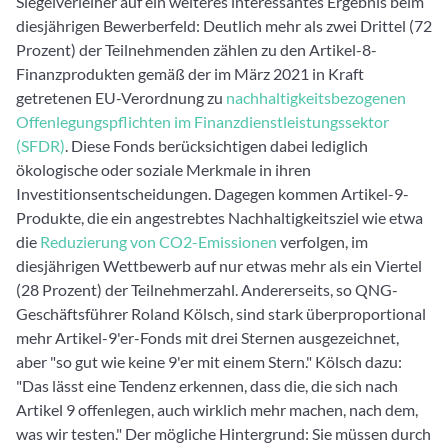
Siegelverleiher auf ein weiteres interessantes Ergebnis beim
diesjährigen Bewerberfeld: Deutlich mehr als zwei Drittel (72
Prozent) der Teilnehmenden zählen zu den Artikel-8-
Finanzprodukten gemäß der im März 2021 in Kraft
getretenen EU-Verordnung zu
nachhaltigkeitsbezogenen
Offenlegungspflichten im Finanzdienstleistungssektor
(SFDR)
. Diese Fonds berücksichtigen dabei lediglich
ökologische oder soziale Merkmale in ihren
Investitionsentscheidungen. Dagegen kommen Artikel-9-
Produkte, die ein angestrebtes Nachhaltigkeitsziel wie etwa
die
Reduzierung von CO2-Emissionen
verfolgen, im
diesjährigen Wettbewerb auf nur etwas mehr als ein Viertel
(28 Prozent) der Teilnehmerzahl. Andererseits, so QNG-
Geschäftsführer Roland Kölsch, sind stark überproportional
mehr Artikel-9'er-Fonds mit drei Sternen ausgezeichnet,
aber "so gut wie keine 9'er mit einem Stern." Kölsch dazu:
"Das lässt eine Tendenz erkennen, dass die, die sich nach
Artikel 9 offenlegen, auch wirklich mehr machen, nach dem,
was wir testen." Der mögliche Hintergrund: Sie müssen durch