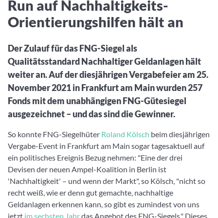
Run auf Nachhaltigkeits-
Peergroups
Webinar verpasst? Hier gibt es Aufnahmen unserer Online-
Finanzdienstleister
Fondswissen
Veranstaltungen.
Orientierungshilfen hält an
2. Fonds auswählen
Informationen und Beiträge unserer Partner-Finanzdienstlei
Alles, was Sie zu Fonds und ETFs wissen müssen – so investi
richtig
Fondsvergleich
Community-Partner
Der Zulauf für das FNG-Siegel als
Übersichtlich bis zu 10 Fonds aus über 35.000 Produkten ve
Informationen und Beiträge unserer Community-Partner
Qualitätsstandard Nachhaltiger Geldanlagen hält
weiter an. Auf der diesjährigen Vergabefeier am 25.
Watchlist
November 2021 in Frankfurt am Main wurden 257
Hier sind Ihre gemerkten Produkte und aktiven Preis-/Perf
Alarme
Fonds mit dem unabhängigen FNG-Gütesiegel
ausgezeichnet – und das sind die Gewinner.
3. Investieren
So konnte FNG-Siegelhüter
Roland Kölsch
beim diesjährigen
Portfolios
Vergabe-Event in Frankfurt am Main sogar tagesaktuell auf
Eigene Portfolios und jene, denen Sie folgen
ein politisches Ereignis Bezug nehmen: "Eine der drei
Devisen der neuen Ampel-Koalition in Berlin ist
'Nachhaltigkeit' – und wenn der Markt", so Kölsch, "nicht so
recht weiß, wie er denn gut gemachte, nachhaltige
Geldanlagen erkennen kann, so gibt es zumindest von uns
jetzt
im sechsten Jahr
das Angebot des FNG-Siegels." Dieses