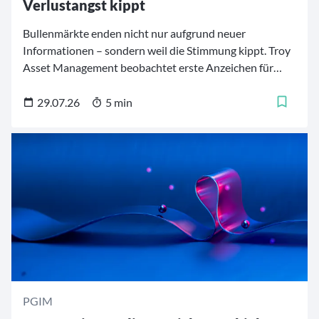
Verlustangst kippt
Bullenmärkte enden nicht nur aufgrund neuer
Informationen – sondern weil die Stimmung kippt. Troy
Asset Management beobachtet erste Anzeichen für
einen solchen Stimmungswechsel. Das Team erklärt,
welche Rolle die Anlegerpsychologie derzeit spielt und
29.07.26
5 min
welche Konsequenzen es für das Portfoliomanagement
zieht.
PGIM