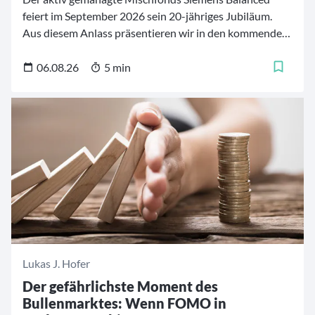
feiert im September 2026 sein 20-jähriges Jubiläum.
Aus diesem Anlass präsentieren wir in den kommenden
Wochen eine fünfteilige Artikelreihe mit 20
bedeutenden Momenten aus der Geschichte des Fonds.
06.08.26
5 min
Die Zeitreise beginnt im Jahr 2006 und führt durch zwei
Jahrzehnte, die von Finanzkrisen, geopolitischen
Umbrüchen und tiefgreifenden Veränderungen an den
Kapitalmärkten geprägt waren.
Lukas J. Hofer
Der gefährlichste Moment des
Bullenmarktes: Wenn FOMO in