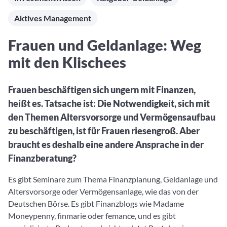
Aktuelle Rankings und Beiträge zu den besten Fonds aus
Webinar verpasst? Hier gibt es Aufnahmen unserer
Finanzdienstleister
vielen Peergroups
Online-Veranstaltungen.
Aktives Management
Informationen und Beiträge unserer Partner-
Fondswissen
Finanzdienstleister
2. Fonds auswählen
Alles, was Sie zu Fonds und ETFs wissen müssen – so
Frauen und Geldanlage: Weg
investieren Sie richtig
Community-Partner
Fondsvergleich
mit den Klischees
Informationen und Beiträge unserer Community-
Übersichtlich bis zu 10 Fonds aus über 35.000
Partner
Produkten vergleichen
Frauen beschäftigen sich ungern mit Finanzen,
Watchlist
heißt es. Tatsache ist: Die Notwendigkeit, sich mit
Hier sind Ihre gemerkten Produkte und aktiven
den Themen Altersvorsorge und Vermögensaufbau
Preis-/Performance-Alarme
zu beschäftigen, ist für Frauen riesengroß. Aber
3. Investieren
braucht es deshalb eine andere Ansprache in der
Finanzberatung?
Portfolios
Eigene Portfolios und jene, denen Sie folgen
Es gibt Seminare zum Thema Finanzplanung, Geldanlage und
Altersvorsorge oder Vermögensanlage, wie das von der
Deutschen Börse. Es gibt Finanzblogs wie Madame
Moneypenny, finmarie oder femance, und es gibt