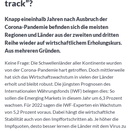
track”?
Aktuelle Rankings und Beiträge zu den besten Fonds aus
Webinar verpasst? Hier gibt es Aufnahmen unserer
Finanzdienstleister
vielen Peergroups
Online-Veranstaltungen.
Informationen und Beiträge unserer Partner-
Fondswissen
Finanzdienstleister
2. Fonds auswählen
Knapp eineinhalb Jahren nach Ausbruch der
Alles, was Sie zu Fonds und ETFs wissen müssen – so
investieren Sie richtig
Corona-Pandemie befinden sich die meisten
Community-Partner
Fondsvergleich
Regionen und Länder aus der zweiten und dritten
Informationen und Beiträge unserer Community-
Übersichtlich bis zu 10 Fonds aus über 35.000
Reihe wieder auf wirtschaftlichem Erholungskurs.
Partner
Produkten vergleichen
Aus mehreren Gründen.
Watchlist
Keine Frage: Die Schwellenländer aller Kontinente wurden
Hier sind Ihre gemerkten Produkte und aktiven
Preis-/Performance-Alarme
von der Corona-Pandemie hart getroffen. Doch mittlerweile
hat sich das Wirtschaftswachstum in vielen der Länder
3. Investieren
erholt und bleibt robust. Die jüngsten Prognosen des
Internationalen Währungsfonds (IWF) belegen dies: So
Portfolios
sollen die Emerging Markets in diesem Jahr um 6,3 Prozent
Eigene Portfolios und jene, denen Sie folgen
wachsen. Für 2022 sagen die IWF-Experten ein Wachstum
von 5,2 Prozent voraus. Dabei hängt die wirtschaftliche
Stabilität auch von den Impffortschritten ab. Je höher die
Impfquoten, desto besser lernen die Länder mit dem Virus zu