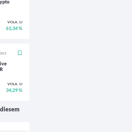
rypto
VOLA. 1J
61,34 %
10X3
tive
 R
VOLA. 1J
34,29 %
 diesem