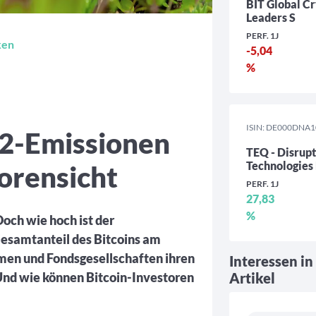
BIT Global C
Leaders S
PERF. 1J
ken
-5,04
%
ISIN: DE000DNA
O2-Emissionen
TEQ - Disrup
Technologies
torensicht
PERF. 1J
27,83
%
 Doch wie hoch ist der
esamtanteil des Bitcoins am
en und Fondsgesellschaften ihren
Interessen in
d wie können Bitcoin-Investoren
Artikel