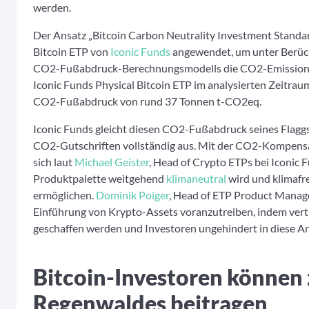
werden.
Der Ansatz „Bitcoin Carbon Neutrality Investment Standa
Bitcoin ETP von
Iconic Funds
angewendet, um unter Berück
CO2-Fußabdruck-Berechnungsmodells die CO2-Emission 
Iconic Funds Physical Bitcoin ETP im analysierten Zeitraum
CO2-Fußabdruck von rund 37 Tonnen t-CO2eq.
Iconic Funds gleicht diesen CO2-Fußabdruck seines Flaggs
CO2-Gutschriften vollständig aus. Mit der CO2-Kompensa
sich laut
Michael Geister
, Head of Crypto ETPs bei Iconic F
Produktpalette weitgehend
klimaneutral
wird und klimafr
ermöglichen.
Dominik Poiger
, Head of ETP Product Manag
Einführung von Krypto-Assets voranzutreiben, indem ver
geschaffen werden und Investoren ungehindert in diese An
Bitcoin-Investoren können
Regenwaldes beitragen