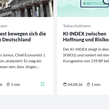
rasin
Tobias Kollmann
st bewegen sich die
KI-INDEX zwischen
n Deutschland
Hoffnung und Risiko
Der KI-INDEX steigt in die
n Junius, Chief Economist J.
(KW31) und notiert mit ei
sin, analysiert: Es mag ein
Kursgewinn von 139 BP bei
esen sein, dass Jürgen
Basispunkten.
derselben Woche als neuer
er deutschen
tionalmannschaft
26
1 min
04.08.26
1 min
t wurde, in der
zler Friedrich Merz begann,
nett umzubauen.