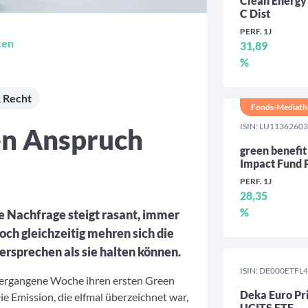
Clean Energy
C Dist
PERF. 1J
ken
31,89
%
 Recht
Fonds-Mediath
ISIN: LU1136260
en Anspruch
green benefit
Impact Fund 
PERF. 1J
28,35
%
e Nachfrage steigt rasant, immer
ch gleichzeitig mehren sich die
ersprechen als sie halten können.
ISIN: DE000ETFL
vergangene Woche ihren ersten Green
Deka Euro Pr
e Emission, die elfmal überzeichnet war,
UCITS ETF