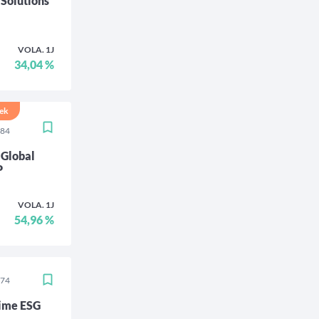
 Solutions
VOLA. 1J
34,04 %
ek
384
 Global
P
VOLA. 1J
54,96 %
474
ime ESG