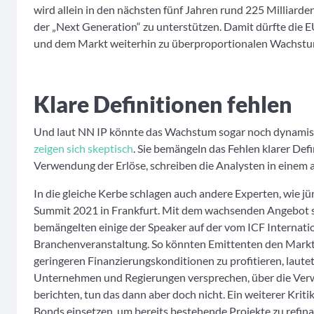
wird allein in den nächsten fünf Jahren rund 225 Milliard
der „Next Generation“ zu unterstützen. Damit dürfte die
und dem Markt weiterhin zu überproportionalen Wachstu
Klare Definitionen fehlen
Und laut NN IP könnte das Wachstum sogar noch dynamis
zeigen sich skeptisch
. Sie bemängeln das Fehlen klarer Defi
Verwendung der Erlöse, schreiben die Analysten in einem
In die gleiche Kerbe schlagen auch andere Experten, wie jü
Summit 2021 in Frankfurt. Mit dem wachsenden Angebot s
bemängelten einige der Speaker auf der vom ICF Internati
Branchenveranstaltung. So könnten Emittenten den Markt
geringeren Finanzierungskonditionen zu profitieren, laut
Unternehmen und Regierungen versprechen, über die Ver
berichten, tun das dann aber doch nicht. Ein weiterer Kri
Bonds einsetzen, um bereits bestehende Projekte zu refina