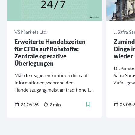
VS Markets Ltd.
J. Safra Sa
Erweiterte Handelszeiten
Zuminde
für CFDs auf Rohstoffe:
Dinge i
Zentrale operative
wieder
Überlegungen
Dr. Karste
Märkte reagieren kontinuierlich auf
Safra Sara
Informationen, während der
Zufall gew
Handelszugang meist an traditionelle
Klopp in 
Börsenzeiten gebunden war.
Trainer d
Fußballna
21.05.26
2 min
05.08.
vorgestell
Bundeskan
sein Kabi