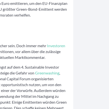
en Euro emittieren, um den EU-Finanzplan
 EU größter Green-Bond-Emittent werden
msraten verhelfen.
cher sein. Doch immer mehr
Investoren
nitionen, vor allem über die zulässige
 aktuellen Marktkommentar.
ngst auf dem 4. Sustainable Investor
teige die Gefahr von
Greenwashing
,
onal Capital Forum organisierten
 opportunistisch nutzen, um von den
et einer der Vorwürfe. Außerdem würden
wendung der Mittel im Nachgang zu
tikpunkt: Einige Emittenten würden Green
nzieren. Dies schaffe keinen Mehrwert.