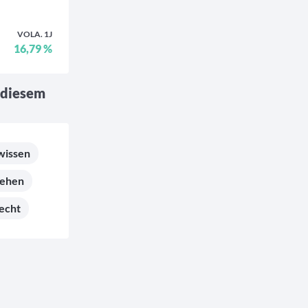
VOLA. 1J
16,79 %
 diesem
wissen
hehen
echt