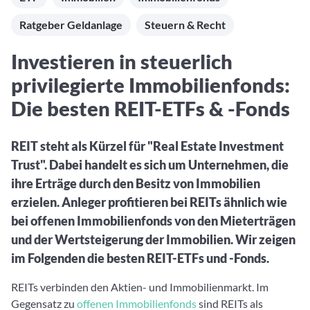
Aktuelle Rankings und Beiträge zu den besten Fonds aus
Webinar verpasst? Hier gibt es Aufnahmen unserer
Finanzdienstleister
vielen Peergroups
Online-Veranstaltungen.
Ratgeber Geldanlage
Steuern & Recht
Informationen und Beiträge unserer Partner-
Fondswissen
Finanzdienstleister
2. Fonds auswählen
Alles, was Sie zu Fonds und ETFs wissen müssen – so
Investieren in steuerlich
investieren Sie richtig
Community-Partner
Fondsvergleich
privilegierte Immobilienfonds:
Informationen und Beiträge unserer Community-
Übersichtlich bis zu 10 Fonds aus über 35.000
Partner
Die besten REIT-ETFs & -Fonds
Produkten vergleichen
Watchlist
REIT steht als Kürzel für "Real Estate Investment
Hier sind Ihre gemerkten Produkte und aktiven
Trust". Dabei handelt es sich um Unternehmen, die
Preis-/Performance-Alarme
ihre Erträge durch den Besitz von Immobilien
3. Investieren
erzielen. Anleger profitieren bei REITs ähnlich wie
bei offenen Immobilienfonds von den Mieterträgen
Portfolios
und der Wertsteigerung der Immobilien. Wir zeigen
Eigene Portfolios und jene, denen Sie folgen
im Folgenden die besten REIT-ETFs und -Fonds.
REITs verbinden den Aktien- und Immobilienmarkt. Im
Gegensatz zu
offenen Immobilienfonds
sind REITs als