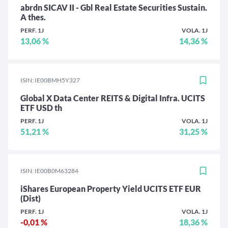
abrdn SICAV II - Gbl Real Estate Securities Sustain.
A thes.
PERF. 1J
VOLA. 1J
13,06 %
14,36 %
ISIN: IE00BMH5Y327
Global X Data Center REITS & Digital Infra. UCITS
ETF USD th
PERF. 1J
VOLA. 1J
51,21 %
31,25 %
ISIN: IE00B0M63284
iShares European Property Yield UCITS ETF EUR
(Dist)
PERF. 1J
VOLA. 1J
-0,01 %
18,36 %