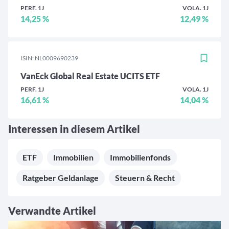
PERF. 1J
VOLA. 1J
14,25 %
12,49 %
ISIN: NL0009690239
VanEck Global Real Estate UCITS ETF
PERF. 1J
VOLA. 1J
16,61 %
14,04 %
Interessen in diesem Artikel
ETF
Immobilien
Immobilienfonds
Ratgeber Geldanlage
Steuern & Recht
Verwandte Artikel