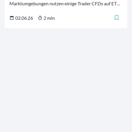
Marktumgebungen nutzen einige Trader CFDs auf ETFs,
um auf Kursbewegungen zu spekulieren und
kurzfristiges Marktexposure aufzubauen, ohne den
02.06.26
2 min
zugrundeliegenden ETF direkt zu erwerben oder zu
besitzen.