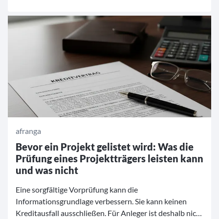
Finanzkennzahlen zur Verfügung. Diese
Fondskennzahlen helfen dabei, die Finanzprodukte zu
analysieren und die für die persönlichen Bedürfnisse
und Strategien geeigneten Fonds zu finden. Für
Investoren ist es daher von großer Bedeutung, zu
verstehen, was bestimmte Kennzahlen bedeuten und
wie sie zur Bewertung eines Fonds verwendet werden.
Wir erläutern im Folgenden die zwölf maßgebenden
Finanzkennzahlen für Investmentfonds.
afranga
Bevor ein Projekt gelistet wird: Was die
Prüfung eines Projektträgers leisten kann
und was nicht
Eine sorgfältige Vorprüfung kann die
Informationsgrundlage verbessern. Sie kann keinen
Kreditausfall ausschließen. Für Anleger ist deshalb nicht