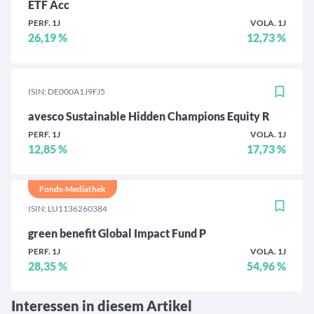
ETF Acc
PERF. 1J
VOLA. 1J
26,19 %
12,73 %
ISIN: DE000A1J9FJ5
avesco Sustainable Hidden Champions Equity R
PERF. 1J
VOLA. 1J
12,85 %
17,73 %
Fonds-Mediathek
ISIN: LU1136260384
green benefit Global Impact Fund P
PERF. 1J
VOLA. 1J
28,35 %
54,96 %
Interessen in diesem Artikel