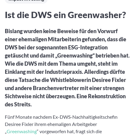
Aktuelle Rankings und Beiträge zu den besten Fonds aus
Webinar verpasst? Hier gibt es Aufnahmen unserer
Finanzdienstleister
vielen Peergroups
Online-Veranstaltungen.
Informationen und Beiträge unserer Partner-
Fondswissen
Ist die DWS ein Greenwasher?
Finanzdienstleister
2. Fonds auswählen
Alles, was Sie zu Fonds und ETFs wissen müssen – so
investieren Sie richtig
Community-Partner
Bislang wurden keine Beweise für den Vorwurf
Fondsvergleich
Informationen und Beiträge unserer Community-
einer ehemaligen Mitarbeiterin gefunden, dass die
Übersichtlich bis zu 10 Fonds aus über 35.000
Partner
Produkten vergleichen
DWS bei der sogenannten ESG-Integration
getäuscht und damit „Greenwashing“ betrieben hat.
Watchlist
Wie die DWS mit dem Thema umgeht, steht im
Hier sind Ihre gemerkten Produkte und aktiven
Einklang mit der Industriepraxis. Allerdings dürfte
Preis-/Performance-Alarme
diese Tatsache die Whistleblowerin Desiree Fixler
3. Investieren
und andere Branchenvertreter mit einer strengen
Sichtweise nicht überzeugen. Eine Rekonstruktion
Portfolios
des Streits.
Eigene Portfolios und jene, denen Sie folgen
Fünf Monate nachdem Ex-DWS-Nachhaltigkeitschefin
Desiree Fixler ihrem ehemaligen Arbeitgeber
„
Greenwashing
“ vorgeworfen hat, fragt sich die