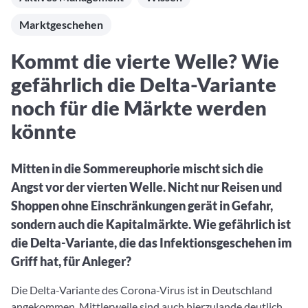
Aktuelle Rankings und Beiträge zu den besten Fonds aus
Webinar verpasst? Hier gibt es Aufnahmen unserer
Finanzdienstleister
vielen Peergroups
Online-Veranstaltungen.
Marktgeschehen
Informationen und Beiträge unserer Partner-
Fondswissen
Finanzdienstleister
2. Fonds auswählen
Alles, was Sie zu Fonds und ETFs wissen müssen – so
Kommt die vierte Welle? Wie
investieren Sie richtig
Community-Partner
Fondsvergleich
gefährlich die Delta-Variante
Informationen und Beiträge unserer Community-
Übersichtlich bis zu 10 Fonds aus über 35.000
Partner
noch für die Märkte werden
Produkten vergleichen
könnte
Watchlist
Hier sind Ihre gemerkten Produkte und aktiven
Preis-/Performance-Alarme
Mitten in die Sommereuphorie mischt sich die
Angst vor der vierten Welle. Nicht nur Reisen und
3. Investieren
Shoppen ohne Einschränkungen gerät in Gefahr,
Portfolios
sondern auch die Kapitalmärkte. Wie gefährlich ist
Eigene Portfolios und jene, denen Sie folgen
die Delta-Variante, die das Infektionsgeschehen im
Griff hat, für Anleger?
Die Delta-Variante des Corona-Virus ist in Deutschland
angekommen. Mittlerweile sind auch hierzulande deutlich