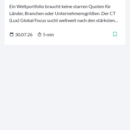
Ein Weltportfolio braucht keine starren Quoten für
Länder, Branchen oder Unternehmensgrößen. Der CT
(Lux) Global Focus sucht weltweit nach den stärksten
Firmen – von etablierten Qualitätsführern aus
Industrieländern bis zu ausgewählten
30.07.26
5 min
Wachstumswerten aus Schwellenländern. 30 bis 50 Titel
bilden daraus einen konzentrierten Kern fürs Depot.