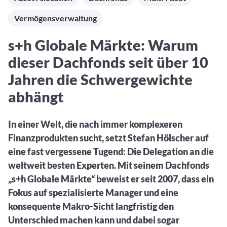
Aktuelle Rankings und Beiträge zu den besten Fonds aus
Webinar verpasst? Hier gibt es Aufnahmen unserer
Finanzdienstleister
vielen Peergroups
Online-Veranstaltungen.
Vermögensverwaltung
Informationen und Beiträge unserer Partner-
Fondswissen
Finanzdienstleister
2. Fonds auswählen
Alles, was Sie zu Fonds und ETFs wissen müssen – so
s+h Globale Märkte: Warum
investieren Sie richtig
Community-Partner
Fondsvergleich
dieser Dachfonds seit über 10
Informationen und Beiträge unserer Community-
Übersichtlich bis zu 10 Fonds aus über 35.000
Partner
Jahren die Schwergewichte
Produkten vergleichen
abhängt
Watchlist
Hier sind Ihre gemerkten Produkte und aktiven
Preis-/Performance-Alarme
In einer Welt, die nach immer komplexeren
Finanzprodukten sucht, setzt Stefan Hölscher auf
3. Investieren
eine fast vergessene Tugend: Die Delegation an die
Portfolios
weltweit besten Experten. Mit seinem Dachfonds
Eigene Portfolios und jene, denen Sie folgen
„s+h Globale Märkte“ beweist er seit 2007, dass ein
Fokus auf spezialisierte Manager und eine
konsequente Makro-Sicht langfristig den
Unterschied machen kann und dabei sogar