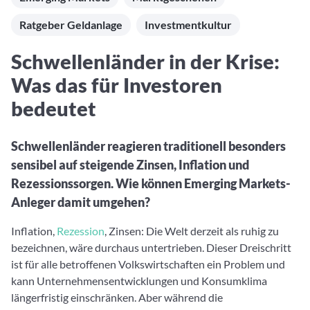
Aktuelle Rankings und Beiträge zu den besten Fonds aus
Webinar verpasst? Hier gibt es Aufnahmen unserer
Finanzdienstleister
vielen Peergroups
Online-Veranstaltungen.
Ratgeber Geldanlage
Investmentkultur
Informationen und Beiträge unserer Partner-
Fondswissen
Finanzdienstleister
2. Fonds auswählen
Alles, was Sie zu Fonds und ETFs wissen müssen – so
Schwellenländer in der Krise:
investieren Sie richtig
Community-Partner
Fondsvergleich
Was das für Investoren
Informationen und Beiträge unserer Community-
Übersichtlich bis zu 10 Fonds aus über 35.000
Partner
bedeutet
Produkten vergleichen
Watchlist
Schwellenländer reagieren traditionell besonders
Hier sind Ihre gemerkten Produkte und aktiven
sensibel auf steigende Zinsen, Inflation und
Preis-/Performance-Alarme
Rezessionssorgen. Wie können Emerging Markets-
3. Investieren
Anleger damit umgehen?
Portfolios
Inflation,
Rezession
, Zinsen: Die Welt derzeit als ruhig zu
Eigene Portfolios und jene, denen Sie folgen
bezeichnen, wäre durchaus untertrieben. Dieser Dreischritt
ist für alle betroffenen Volkswirtschaften ein Problem und
kann Unternehmensentwicklungen und Konsumklima
längerfristig einschränken. Aber während die