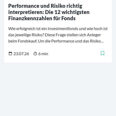
Performance und Risiko richtig
interpretieren: Die 12 wichtigsten
Finanzkennzahlen für Fonds
Wie erfolgreich ist ein Investmentfonds und wie hoch ist
das jeweilige Risiko? Diese Frage stellen sich Anleger
beim Fondskauf. Um die Performance und das Risiko
von Investmentfonds besser einschätzen und
vergleichen zu können, stehen mehrere
23.07.26
6 min
Finanzkennzahlen zur Verfügung. Diese
Fondskennzahlen helfen dabei, die Finanzprodukte zu
analysieren und die für die persönlichen Bedürfnisse
und Strategien geeigneten Fonds zu finden. Für
Investoren ist es daher von großer Bedeutung, zu
verstehen, was bestimmte Kennzahlen bedeuten und
wie sie zur Bewertung eines Fonds verwendet werden.
Wir erläutern im Folgenden die zwölf maßgebenden
Finanzkennzahlen für Investmentfonds.