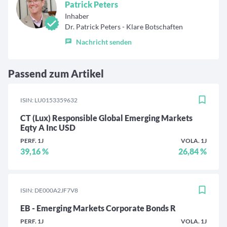
Patrick Peters
Inhaber
Dr. Patrick Peters - Klare Botschaften
Nachricht senden
Passend zum Artikel
ISIN: LU0153359632
CT (Lux) Responsible Global Emerging Markets
Eqty A Inc USD
PERF. 1J
VOLA. 1J
39,16 %
26,84 %
ISIN: DE000A2JF7V8
EB - Emerging Markets Corporate Bonds R
PERF. 1J
VOLA. 1J