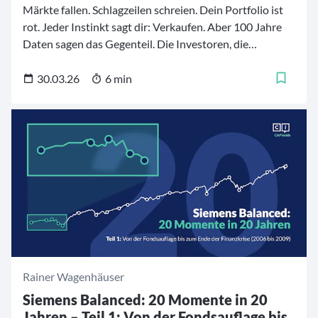
Märkte fallen. Schlagzeilen schreien. Dein Portfolio ist
rot. Jeder Instinkt sagt dir: Verkaufen. Aber 100 Jahre
Daten sagen das Gegenteil. Die Investoren, die
gewinnen, sind nicht die, die am schnellsten reagieren —
es sind die, die gar nicht reagieren. Ein Leitfaden für alle,
30.03.26
6 min
die investiert bleiben wollen, wenn sich alles anfühlt, als
würde es auseinanderfallen. Teile ihn mit jedem, der ihn
braucht.
Rainer Wagenhäuser
Siemens Balanced: 20 Momente in 20
Jahren – Teil 1: Von der Fondsauflage bis