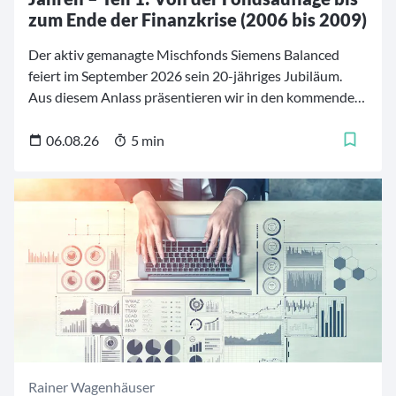
zum Ende der Finanzkrise (2006 bis 2009)
Der aktiv gemanagte Mischfonds Siemens Balanced
feiert im September 2026 sein 20-jähriges Jubiläum.
Aus diesem Anlass präsentieren wir in den kommenden
Wochen eine fünfteilige Artikelreihe mit 20
bedeutenden Momenten aus der Geschichte des Fonds.
06.08.26
5 min
Die Zeitreise beginnt im Jahr 2006 und führt durch zwei
Jahrzehnte, die von Finanzkrisen, geopolitischen
Umbrüchen und tiefgreifenden Veränderungen an den
Kapitalmärkten geprägt waren.
Rainer Wagenhäuser