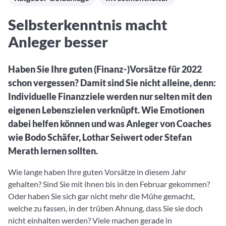
Aktuelle Rankings und Beiträge zu den besten Fonds aus
Webinar verpasst? Hier gibt es Aufnahmen unserer
Finanzdienstleister
vielen Peergroups
Online-Veranstaltungen.
Informationen und Beiträge unserer Partner-
Fondswissen
Selbsterkenntnis macht
Finanzdienstleister
2. Fonds auswählen
Alles, was Sie zu Fonds und ETFs wissen müssen – so
Anleger besser
investieren Sie richtig
Community-Partner
Fondsvergleich
Informationen und Beiträge unserer Community-
Übersichtlich bis zu 10 Fonds aus über 35.000
Haben Sie Ihre guten (Finanz-)Vorsätze für 2022
Partner
Produkten vergleichen
schon vergessen? Damit sind Sie nicht alleine, denn:
Individuelle Finanzziele werden nur selten mit den
Watchlist
eigenen Lebenszielen verknüpft. Wie Emotionen
Hier sind Ihre gemerkten Produkte und aktiven
Preis-/Performance-Alarme
dabei helfen können und was Anleger von Coaches
wie Bodo Schäfer, Lothar Seiwert oder Stefan
3. Investieren
Merath lernen sollten.
Portfolios
Wie lange haben Ihre guten Vorsätze in diesem Jahr
Eigene Portfolios und jene, denen Sie folgen
gehalten? Sind Sie mit ihnen bis in den Februar gekommen?
Oder haben Sie sich gar nicht mehr die Mühe gemacht,
welche zu fassen, in der trüben Ahnung, dass Sie sie doch
nicht einhalten werden? Viele machen gerade in