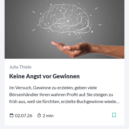
analysieren und die für die persönlichen Bedürfnisse
und Strategien geeigneten Fonds zu finden. Für
Investoren ist es daher von großer Bedeutung, zu
verstehen, was bestimmte Kennzahlen bedeuten und
wie sie zur Bewertung eines Fonds verwendet werden.
Wir erläutern im Folgenden die zwölf maßgebenden
Finanzkennzahlen für Investmentfonds.
Julia Thiele
Keine Angst vor Gewinnen
Im Versuch, Gewinne zu erzielen, geben viele
Börsenhändler ihren wahren Profit auf. Sie steigen zu
früh aus, weil sie fürchten, erzielte Buchgewinne wieder
zu verlieren. Doch dieses Vermeidungsverhalten
untergräbt die Strategie, schwächt die Statistik und
02.07.26
2 min
erhöht den mentalen Stress.