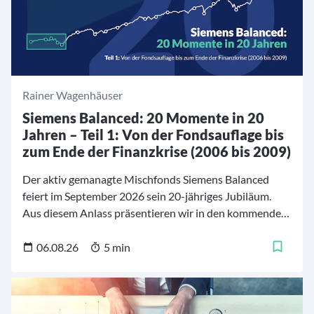
Rainer Wagenhäuser
Siemens Balanced: 20 Momente in 20
Jahren – Teil 1: Von der Fondsauflage bis
zum Ende der Finanzkrise (2006 bis 2009)
Der aktiv gemanagte Mischfonds Siemens Balanced
feiert im September 2026 sein 20-jähriges Jubiläum.
Aus diesem Anlass präsentieren wir in den kommenden
Wochen eine fünfteilige Artikelreihe mit 20
bedeutenden Momenten aus der Geschichte des Fonds.
06.08.26
5 min
Die Zeitreise beginnt im Jahr 2006 und führt durch zwei
Jahrzehnte, die von Finanzkrisen, geopolitischen
Umbrüchen und tiefgreifenden Veränderungen an den
Kapitalmärkten geprägt waren.