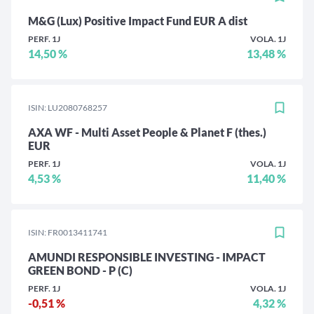
M&G (Lux) Positive Impact Fund EUR A dist
PERF. 1J
VOLA. 1J
14,50 %
13,48 %
ISIN: LU2080768257
AXA WF - Multi Asset People & Planet F (thes.)
EUR
PERF. 1J
VOLA. 1J
4,53 %
11,40 %
ISIN: FR0013411741
AMUNDI RESPONSIBLE INVESTING - IMPACT
GREEN BOND - P (C)
PERF. 1J
VOLA. 1J
-0,51 %
4,32 %