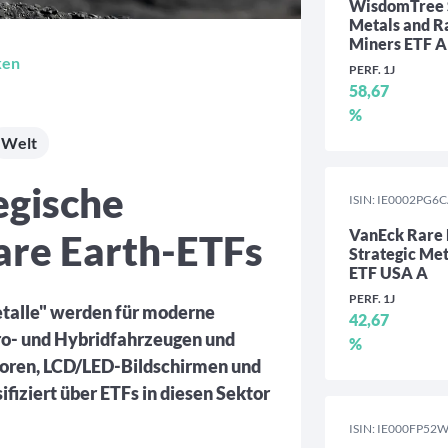
WisdomTree S
Metals and R
Miners ETF A
ken
PERF. 1J
58,67
%
Welt
egische
ISIN: IE0002PG6
VanEck Rare 
are Earth-ETFs
Strategic Me
ETF USA A
PERF. 1J
etalle" werden für moderne
42,67
tro- und Hybridfahrzeugen und
%
toren, LCD/LED-Bildschirmen und
fiziert über ETFs in diesen Sektor
ISIN: IE000FP52