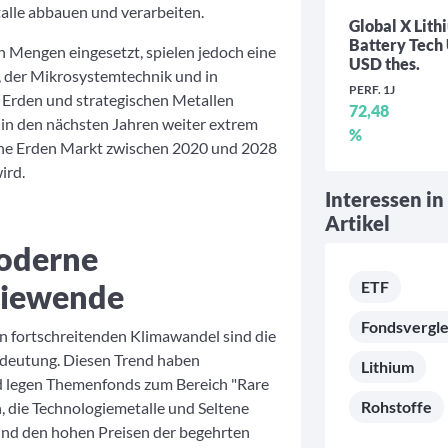
alle abbauen und verarbeiten.
Global X Lith
Battery Tech
en Mengen eingesetzt, spielen jedoch eine
USD thes.
e, der Mikrosystemtechnik und in
PERF. 1J
 Erden und strategischen Metallen
72,48
 in den nächsten Jahren weiter extrem
%
ltene Erden Markt zwischen 2020 und 2028
ird.
Interessen in
Artikel
moderne
giewende
ETF
Fondsvergle
n fortschreitenden Klimawandel sind die
deutung. Diesen Trend haben
Lithium
d legen Themenfonds zum Bereich "Rare
Rohstoffe
, die Technologiemetalle und Seltene
und den hohen Preisen der begehrten