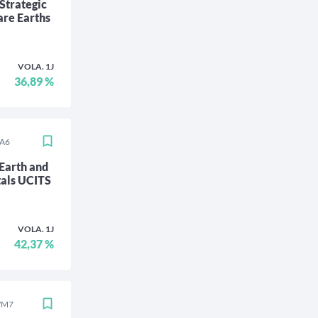
trategic
are Earths
VOLA. 1J
36,89 %
CA6
Earth and
tals UCITS
VOLA. 1J
42,37 %
WM7