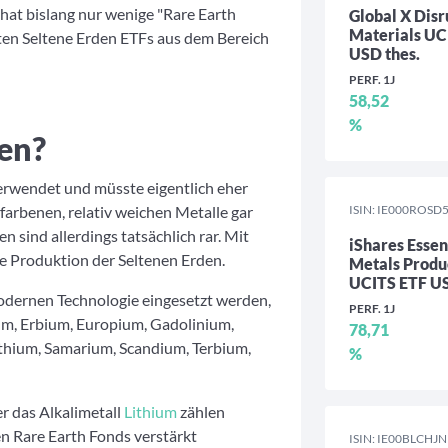
 hat bislang nur wenige "Rare Earth
Global X Disr
Materials UC
sten Seltene Erden ETFs aus dem Bereich
USD thes.
PERF. 1J
58,52
%
en?
verwendet und müsste eigentlich eher
farbenen, relativ weichen Metalle gar
ISIN: IE000ROSD
n sind allerdings tatsächlich rar. Mit
iShares Essen
e Produktion der Seltenen Erden.
Metals Produ
UCITS ETF U
modernen Technologie eingesetzt werden,
PERF. 1J
um, Erbium, Europium, Gadolinium,
78,71
hium, Samarium, Scandium, Terbium,
%
 das Alkalimetall
Lithium
zählen
en Rare Earth Fonds verstärkt
ISIN: IE00BLCHJ