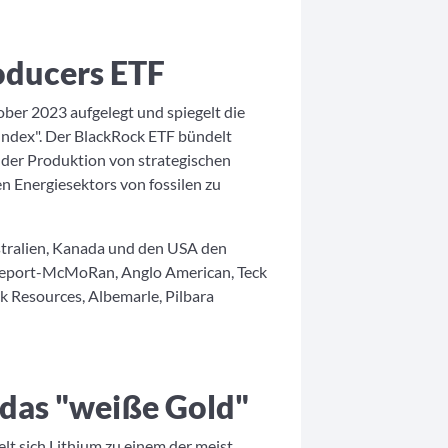
roducers ETF
er 2023 aufgelegt und spiegelt die
Index". Der BlackRock ETF bündelt
 der Produktion von strategischen
en Energiesektors von fossilen zu
stralien, Kanada und den USA den
reeport-McMoRan, Anglo American, Teck
 Resources, Albemarle, Pilbara
 das "weiße Gold"
lt sich Lithium zu einem der meist