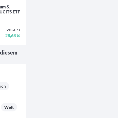
ium &
 UCITS ETF
VOLA. 1J
28,68 %
 diesem
ich
Welt