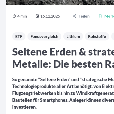
4 min
16.12.2025
Teilen
Mer
ETF
Fondsvergleich
Lithium
Rohstoffe
Seltene Erden & strat
Metalle: Die besten R
So genannte "Seltene Erden" und "strategische M
Technologieprodukte aller Art benötigt, von Elek
Flugzeugtriebwerken bis hin zu Windkraftgenera
Bauteilen für Smartphones. Anleger können diversi
investieren.