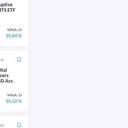
uptive
ITS ETF
VOLA. 1J
35,84 %
5J6
tial
cers
SD Acc
VOLA. 1J
35,52 %
N13