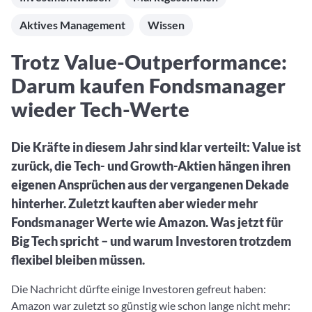
Aktuelle Rankings und Beiträge zu den besten Fonds aus
Webinar verpasst? Hier gibt es Aufnahmen unserer
Finanzdienstleister
vielen Peergroups
Online-Veranstaltungen.
Aktives Management
Wissen
Informationen und Beiträge unserer Partner-
Fondswissen
Finanzdienstleister
2. Fonds auswählen
Alles, was Sie zu Fonds und ETFs wissen müssen – so
Trotz Value-Outperformance:
investieren Sie richtig
Community-Partner
Fondsvergleich
Darum kaufen Fondsmanager
Informationen und Beiträge unserer Community-
Übersichtlich bis zu 10 Fonds aus über 35.000
Partner
wieder Tech-Werte
Produkten vergleichen
Watchlist
Die Kräfte in diesem Jahr sind klar verteilt: Value ist
Hier sind Ihre gemerkten Produkte und aktiven
zurück, die Tech- und Growth-Aktien hängen ihren
Preis-/Performance-Alarme
eigenen Ansprüchen aus der vergangenen Dekade
3. Investieren
hinterher. Zuletzt kauften aber wieder mehr
Fondsmanager Werte wie Amazon. Was jetzt für
Portfolios
Big Tech spricht – und warum Investoren trotzdem
Eigene Portfolios und jene, denen Sie folgen
flexibel bleiben müssen.
Die Nachricht dürfte einige Investoren gefreut haben:
Amazon war zuletzt so günstig wie schon lange nicht mehr: