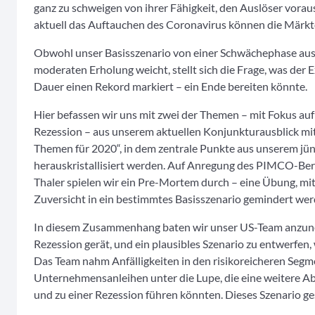
ganz zu schweigen von ihrer Fähigkeit, den Auslöser vora
aktuell das Auftauchen des Coronavirus können die Märkte
Obwohl unser Basisszenario von einer Schwächephase ausge
moderaten Erholung weicht, stellt sich die Frage, was der 
Dauer einen Rekord markiert – ein Ende bereiten könnte.
Hier befassen wir uns mit zwei der Themen – mit Fokus auf
Rezession – aus unserem aktuellen Konjunkturausblick m
Themen für 2020“, in dem zentrale Punkte aus unserem jüng
herauskristallisiert werden. Auf Anregung des PIMCO-Ber
Thaler spielen wir ein Pre-Mortem durch – eine Übung, 
Zuversicht in ein bestimmtes Basisszenario gemindert wer
In diesem Zusammenhang baten wir unser US-Team anzuneh
Rezession gerät, und ein plausibles Szenario zu entwerfen
Das Team nahm Anfälligkeiten in den risikoreicheren Segm
Unternehmensanleihen unter die Lupe, die eine weitere
und zu einer Rezession führen könnten. Dieses Szenario ge