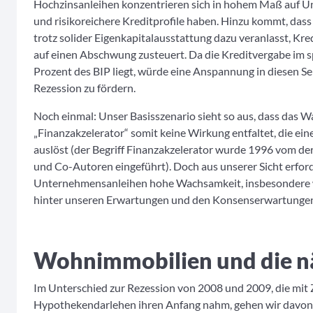
Hochzinsanleihen konzentrieren sich in hohem Maß auf Un
und risikoreichere Kreditprofile haben. Hinzu kommt, dass
trotz solider Eigenkapitalausstattung dazu veranlasst, Kre
auf einen Abschwung zusteuert. Da die Kreditvergabe im sp
Prozent des BIP liegt, würde eine Anspannung in diesen S
Rezession zu fördern.
Noch einmal: Unser Basisszenario sieht so aus, dass das 
„Finanzakzelerator“ somit keine Wirkung entfaltet, die ein
auslöst (der Begriff Finanzakzelerator wurde 1996 vom 
und Co-Autoren eingeführt). Doch aus unserer Sicht erford
Unternehmensanleihen hohe Wachsamkeit, insbesondere 
hinter unseren Erwartungen und den Konsenserwartungen 
Wohnimmobilien und die n
Im Unterschied zur Rezession von 2008 und 2009, die mit Z
Hypothekendarlehen ihren Anfang nahm, gehen wir davon