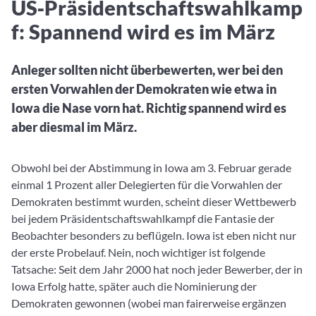
US‑Präsidentschaftswahlkamp
Aktuelle Rankings und Beiträge zu den besten Fonds aus
Webinar verpasst? Hier gibt es Aufnahmen unserer
Finanzdienstleister
vielen Peergroups
Online-Veranstaltungen.
Informationen und Beiträge unserer Partner-
f: Spannend wird es im März
Fondswissen
Finanzdienstleister
2. Fonds auswählen
Alles, was Sie zu Fonds und ETFs wissen müssen – so
investieren Sie richtig
Anleger sollten nicht überbewerten, wer bei den
Community-Partner
Fondsvergleich
ersten Vorwahlen der Demokraten wie etwa in
Informationen und Beiträge unserer Community-
Übersichtlich bis zu 10 Fonds aus über 35.000
Partner
Iowa die Nase vorn hat. Richtig spannend wird es
Produkten vergleichen
aber diesmal im März.
Watchlist
Hier sind Ihre gemerkten Produkte und aktiven
Obwohl bei der Abstimmung in Iowa am 3. Februar gerade
Preis-/Performance-Alarme
einmal 1 Prozent aller Delegierten für die Vorwahlen der
3. Investieren
Demokraten bestimmt wurden, scheint dieser Wettbewerb
bei jedem Präsidentschaftswahlkampf die Fantasie der
Portfolios
Beobachter besonders zu beflügeln. Iowa ist eben nicht nur
Eigene Portfolios und jene, denen Sie folgen
der erste Probelauf. Nein, noch wichtiger ist folgende
Tatsache: Seit dem Jahr 2000 hat noch jeder Bewerber, der in
Iowa Erfolg hatte, später auch die Nominierung der
Demokraten gewonnen (wobei man fairerweise ergänzen