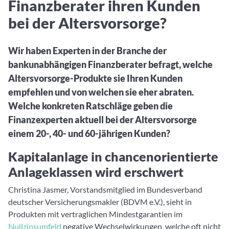
Finanzberater ihren Kunden
Aktuelle Rankings und Beiträge zu den besten Fonds aus
Webinar verpasst? Hier gibt es Aufnahmen unserer
Finanzdienstleister
vielen Peergroups
Online-Veranstaltungen.
Informationen und Beiträge unserer Partner-
bei der Altersvorsorge?
Fondswissen
Finanzdienstleister
2. Fonds auswählen
Alles, was Sie zu Fonds und ETFs wissen müssen – so
investieren Sie richtig
Wir haben Experten in der Branche der
Community-Partner
Fondsvergleich
bankunabhängigen Finanzberater befragt, welche
Informationen und Beiträge unserer Community-
Übersichtlich bis zu 10 Fonds aus über 35.000
Partner
Altersvorsorge-Produkte sie Ihren Kunden
Produkten vergleichen
empfehlen und von welchen sie eher abraten.
Watchlist
Welche konkreten Ratschläge geben die
Hier sind Ihre gemerkten Produkte und aktiven
Finanzexperten aktuell bei der Altersvorsorge
Preis-/Performance-Alarme
einem 20-, 40- und 60-jährigen Kunden?
3. Investieren
Kapitalanlage in chancenorientierte
Portfolios
Anlageklassen wird erschwert
Eigene Portfolios und jene, denen Sie folgen
Christina Jasmer, Vorstandsmitglied im Bundesverband
deutscher Versicherungsmakler (BDVM e.V.), sieht in
Produkten mit vertraglichen Mindestgarantien im
Nullzinsumfeld
negative Wechselwirkungen, welche oft nicht