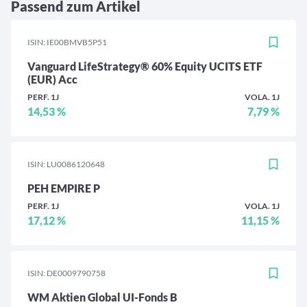
Passend zum Artikel
ISIN: IE00BMVB5P51
Vanguard LifeStrategy® 60% Equity UCITS ETF
(EUR) Acc
PERF. 1J
VOLA. 1J
14,53 %
7,79 %
ISIN: LU0086120648
PEH EMPIRE P
PERF. 1J
VOLA. 1J
17,12 %
11,15 %
ISIN: DE0009790758
WM Aktien Global UI-Fonds B