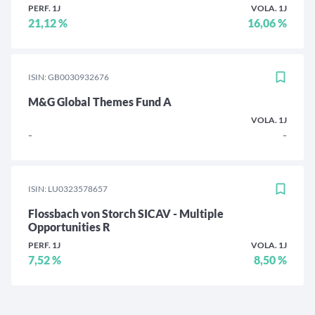
PERF. 1J
VOLA. 1J
21,12 %
16,06 %
ISIN: GB0030932676
M&G Global Themes Fund A
VOLA. 1J
-
-
ISIN: LU0323578657
Flossbach von Storch SICAV - Multiple
Opportunities R
PERF. 1J
VOLA. 1J
7,52 %
8,50 %