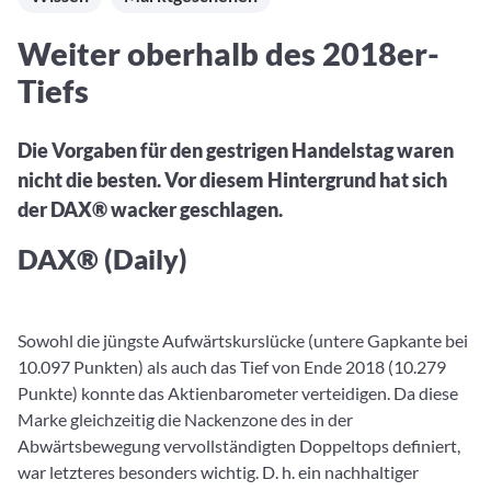
Aktuelle Rankings und Beiträge zu den besten Fonds aus
Webinar verpasst? Hier gibt es Aufnahmen unserer
Finanzdienstleister
vielen Peergroups
Online-Veranstaltungen.
Informationen und Beiträge unserer Partner-
Fondswissen
Weiter oberhalb des 2018er-
Finanzdienstleister
2. Fonds auswählen
Alles, was Sie zu Fonds und ETFs wissen müssen – so
Tiefs
investieren Sie richtig
Community-Partner
Fondsvergleich
Informationen und Beiträge unserer Community-
Übersichtlich bis zu 10 Fonds aus über 35.000
Die Vorgaben für den gestrigen Handelstag waren
Partner
Produkten vergleichen
nicht die besten. Vor diesem Hintergrund hat sich
der DAX® wacker geschlagen.
Watchlist
Hier sind Ihre gemerkten Produkte und aktiven
DAX® (Daily)
Preis-/Performance-Alarme
3. Investieren
Sowohl die jüngste Aufwärtskurslücke (untere Gapkante bei
Portfolios
10.097 Punkten) als auch das Tief von Ende 2018 (10.279
Eigene Portfolios und jene, denen Sie folgen
Punkte) konnte das Aktienbarometer verteidigen. Da diese
Marke gleichzeitig die Nackenzone des in der
Abwärtsbewegung vervollständigten Doppeltops definiert,
war letzteres besonders wichtig. D. h. ein nachhaltiger