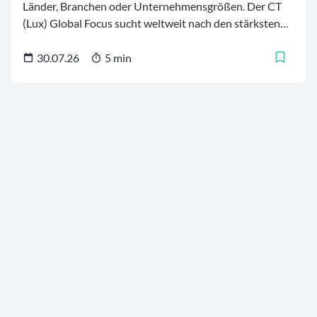
Länder, Branchen oder Unternehmensgrößen. Der CT
(Lux) Global Focus sucht weltweit nach den stärksten
Firmen – von etablierten Qualitätsführern aus
Industrieländern bis zu ausgewählten
30.07.26
5 min
Wachstumswerten aus Schwellenländern. 30 bis 50 Titel
bilden daraus einen konzentrierten Kern fürs Depot.