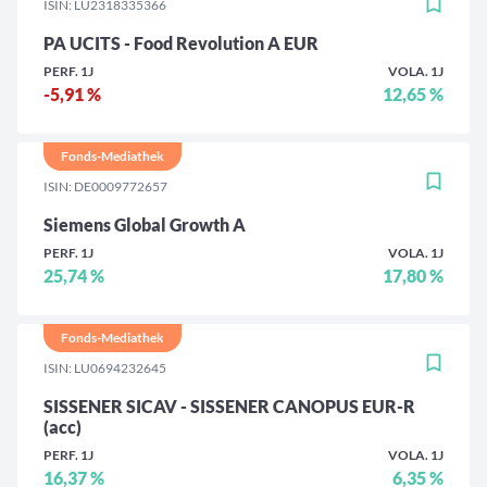
ISIN: LU2318335366
PA UCITS - Food Revolution A EUR
PERF. 1J
VOLA. 1J
-5,91 %
12,65 %
Fonds-Mediathek
ISIN: DE0009772657
Siemens Global Growth A
PERF. 1J
VOLA. 1J
25,74 %
17,80 %
Fonds-Mediathek
ISIN: LU0694232645
SISSENER SICAV - SISSENER CANOPUS EUR-R
(acc)
PERF. 1J
VOLA. 1J
16,37 %
6,35 %