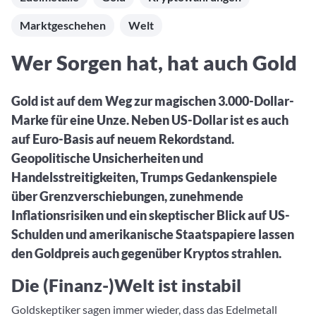
Aktuelle Rankings und Beiträge zu den besten Fonds aus
Webinar verpasst? Hier gibt es Aufnahmen unserer
Finanzdienstleister
vielen Peergroups
Online-Veranstaltungen.
Marktgeschehen
Welt
Informationen und Beiträge unserer Partner-
Fondswissen
Finanzdienstleister
2. Fonds auswählen
Alles, was Sie zu Fonds und ETFs wissen müssen – so
Wer Sorgen hat, hat auch Gold
investieren Sie richtig
Community-Partner
Fondsvergleich
Informationen und Beiträge unserer Community-
Übersichtlich bis zu 10 Fonds aus über 35.000
Gold ist auf dem Weg zur magischen 3.000-Dollar-
Partner
Produkten vergleichen
Marke für eine Unze. Neben US-Dollar ist es auch
Watchlist
auf Euro-Basis auf neuem Rekordstand.
Hier sind Ihre gemerkten Produkte und aktiven
Geopolitische Unsicherheiten und
Preis-/Performance-Alarme
Handelsstreitigkeiten, Trumps Gedankenspiele
3. Investieren
über Grenzverschiebungen, zunehmende
Inflationsrisiken und ein skeptischer Blick auf US-
Portfolios
Schulden und amerikanische Staatspapiere lassen
Eigene Portfolios und jene, denen Sie folgen
den Goldpreis auch gegenüber Kryptos strahlen.
Die (Finanz-)Welt ist instabil
Goldskeptiker sagen immer wieder, dass das Edelmetall