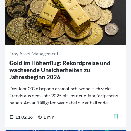
Troy Asset Management
Gold im Höhenflug: Rekordpreise und
wachsende Unsicherheiten zu
Jahresbeginn 2026
Das Jahr 2026 begann dramatisch, wobei sich viele
Trends aus dem Jahr 2025 bis ins neue Jahr fortgesetzt
haben. Am auffälligsten war dabei die anhaltende
Aufwärtsbewegung bei Edelmetallen. Der Goldpreis
erreichte im Januar neue Allzeithochs. Er startete das
11.02.26
1 min
Jahr bei 4.322 US-Dollar je Unze, stieg zeitweise auf bis
zu 5.335 US-Dollar je Unze und beendete den Monat