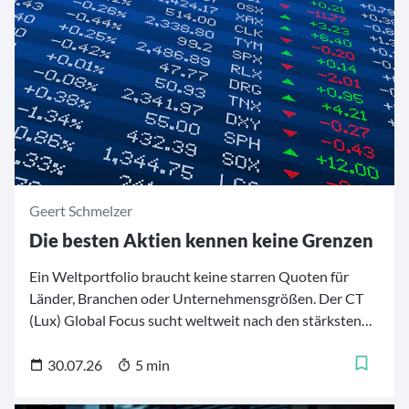
mit einem Plus von 13 Prozent bei 4.894 US-Dollar je
Unze.
Geert Schmelzer
Die besten Aktien kennen keine Grenzen
Ein Weltportfolio braucht keine starren Quoten für
Länder, Branchen oder Unternehmensgrößen. Der CT
(Lux) Global Focus sucht weltweit nach den stärksten
Firmen – von etablierten Qualitätsführern aus
Industrieländern bis zu ausgewählten
30.07.26
5 min
Wachstumswerten aus Schwellenländern. 30 bis 50 Titel
bilden daraus einen konzentrierten Kern fürs Depot.