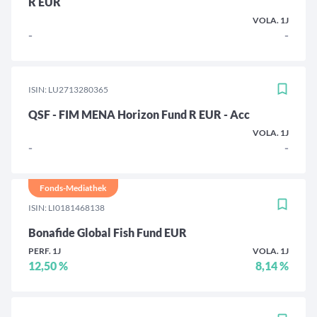
R EUR
VOLA. 1J
-
-
ISIN: LU2713280365
QSF - FIM MENA Horizon Fund R EUR - Acc
VOLA. 1J
-
-
Fonds-Mediathek
ISIN: LI0181468138
Bonafide Global Fish Fund EUR
PERF. 1J
VOLA. 1J
12,50 %
8,14 %