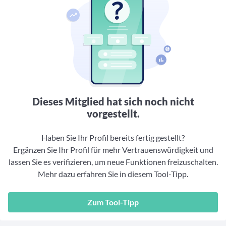
Aktuelle Rankings und Beiträge zu den besten Fonds aus
Webinar verpasst? Hier gibt es Aufnahmen unserer
Finanzdienstleister
vielen Peergroups
Online-Veranstaltungen.
Informationen und Beiträge unserer Partner-
Fondswissen
Finanzdienstleister
2. Fonds auswählen
Alles, was Sie zu Fonds und ETFs wissen müssen – so
investieren Sie richtig
Community-Partner
Fondsvergleich
Informationen und Beiträge unserer Community-
Übersichtlich bis zu 10 Fonds aus über 35.000
Partner
Produkten vergleichen
Watchlist
Dieses Mitglied hat sich noch nicht
Hier sind Ihre gemerkten Produkte und aktiven
vorgestellt.
Preis-/Performance-Alarme
Haben Sie Ihr Profil bereits fertig gestellt?
3. Investieren
Ergänzen Sie Ihr Profil für mehr Vertrauenswürdigkeit und
lassen Sie es verifizieren, um neue Funktionen freizuschalten.
Portfolios
Mehr dazu erfahren Sie in diesem Tool-Tipp.
Eigene Portfolios und jene, denen Sie folgen
Zum Tool-Tipp