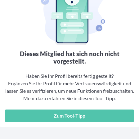
Aktuelle Rankings und Beiträge zu den besten Fonds aus
Webinar verpasst? Hier gibt es Aufnahmen unserer
Finanzdienstleister
vielen Peergroups
Online-Veranstaltungen.
Informationen und Beiträge unserer Partner-
Fondswissen
Finanzdienstleister
2. Fonds auswählen
Alles, was Sie zu Fonds und ETFs wissen müssen – so
investieren Sie richtig
Community-Partner
Fondsvergleich
Informationen und Beiträge unserer Community-
Übersichtlich bis zu 10 Fonds aus über 35.000
Partner
Produkten vergleichen
Dieses Mitglied hat sich noch nicht
Watchlist
vorgestellt.
Hier sind Ihre gemerkten Produkte und aktiven
Preis-/Performance-Alarme
Haben Sie Ihr Profil bereits fertig gestellt?
Ergänzen Sie Ihr Profil für mehr Vertrauenswürdigkeit und
3. Investieren
lassen Sie es verifizieren, um neue Funktionen freizuschalten.
Mehr dazu erfahren Sie in diesem Tool-Tipp.
Portfolios
Eigene Portfolios und jene, denen Sie folgen
Zum Tool-Tipp