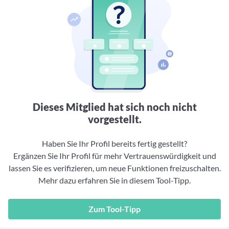
Aktuelle Rankings und Beiträge zu den besten Fonds aus
Webinar verpasst? Hier gibt es Aufnahmen unserer
Finanzdienstleister
vielen Peergroups
Online-Veranstaltungen.
Informationen und Beiträge unserer Partner-
Fondswissen
Finanzdienstleister
2. Fonds auswählen
Alles, was Sie zu Fonds und ETFs wissen müssen – so
investieren Sie richtig
Community-Partner
Fondsvergleich
Informationen und Beiträge unserer Community-
Übersichtlich bis zu 10 Fonds aus über 35.000
Partner
Produkten vergleichen
Watchlist
Dieses Mitglied hat sich noch nicht
Hier sind Ihre gemerkten Produkte und aktiven
vorgestellt.
Preis-/Performance-Alarme
3. Investieren
Haben Sie Ihr Profil bereits fertig gestellt?
Ergänzen Sie Ihr Profil für mehr Vertrauenswürdigkeit und
Portfolios
lassen Sie es verifizieren, um neue Funktionen freizuschalten.
Eigene Portfolios und jene, denen Sie folgen
Mehr dazu erfahren Sie in diesem Tool-Tipp.
Zum Tool-Tipp