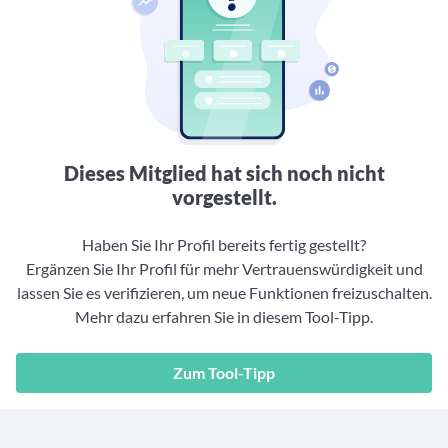
Aktuelle Rankings und Beiträge zu den besten Fonds aus
Webinar verpasst? Hier gibt es Aufnahmen unserer
Finanzdienstleister
vielen Peergroups
Online-Veranstaltungen.
Informationen und Beiträge unserer Partner-
Fondswissen
Finanzdienstleister
2. Fonds auswählen
Alles, was Sie zu Fonds und ETFs wissen müssen – so
investieren Sie richtig
Community-Partner
Fondsvergleich
Informationen und Beiträge unserer Community-
Übersichtlich bis zu 10 Fonds aus über 35.000
Partner
Produkten vergleichen
Dieses Mitglied hat sich noch nicht
Watchlist
vorgestellt.
Hier sind Ihre gemerkten Produkte und aktiven
Preis-/Performance-Alarme
Haben Sie Ihr Profil bereits fertig gestellt?
Ergänzen Sie Ihr Profil für mehr Vertrauenswürdigkeit und
3. Investieren
lassen Sie es verifizieren, um neue Funktionen freizuschalten.
Mehr dazu erfahren Sie in diesem Tool-Tipp.
Portfolios
Eigene Portfolios und jene, denen Sie folgen
Zum Tool-Tipp