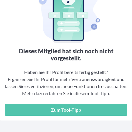
Aktuelle Rankings und Beiträge zu den besten Fonds aus
Webinar verpasst? Hier gibt es Aufnahmen unserer
Finanzdienstleister
vielen Peergroups
Online-Veranstaltungen.
Informationen und Beiträge unserer Partner-
Fondswissen
Finanzdienstleister
2. Fonds auswählen
Alles, was Sie zu Fonds und ETFs wissen müssen – so
investieren Sie richtig
Community-Partner
Fondsvergleich
Informationen und Beiträge unserer Community-
Übersichtlich bis zu 10 Fonds aus über 35.000
Partner
Produkten vergleichen
Dieses Mitglied hat sich noch nicht
Watchlist
vorgestellt.
Hier sind Ihre gemerkten Produkte und aktiven
Preis-/Performance-Alarme
Haben Sie Ihr Profil bereits fertig gestellt?
Ergänzen Sie Ihr Profil für mehr Vertrauenswürdigkeit und
3. Investieren
lassen Sie es verifizieren, um neue Funktionen freizuschalten.
Mehr dazu erfahren Sie in diesem Tool-Tipp.
Portfolios
Eigene Portfolios und jene, denen Sie folgen
Zum Tool-Tipp