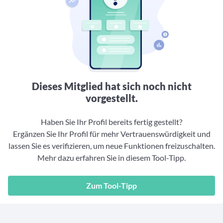
Aktuelle Rankings und Beiträge zu den besten Fonds aus
Webinar verpasst? Hier gibt es Aufnahmen unserer
Finanzdienstleister
vielen Peergroups
Online-Veranstaltungen.
Informationen und Beiträge unserer Partner-
Fondswissen
Finanzdienstleister
2. Fonds auswählen
Alles, was Sie zu Fonds und ETFs wissen müssen – so
investieren Sie richtig
Community-Partner
Fondsvergleich
Informationen und Beiträge unserer Community-
Übersichtlich bis zu 10 Fonds aus über 35.000
Partner
Produkten vergleichen
Dieses Mitglied hat sich noch nicht
Watchlist
vorgestellt.
Hier sind Ihre gemerkten Produkte und aktiven
Preis-/Performance-Alarme
Haben Sie Ihr Profil bereits fertig gestellt?
Ergänzen Sie Ihr Profil für mehr Vertrauenswürdigkeit und
3. Investieren
lassen Sie es verifizieren, um neue Funktionen freizuschalten.
Mehr dazu erfahren Sie in diesem Tool-Tipp.
Portfolios
Eigene Portfolios und jene, denen Sie folgen
Zum Tool-Tipp