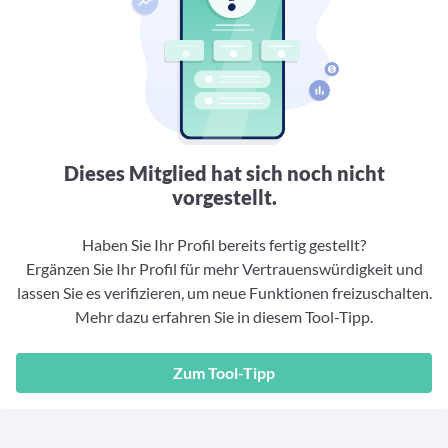
Aktuelle Rankings und Beiträge zu den besten Fonds aus
Webinar verpasst? Hier gibt es Aufnahmen unserer
Finanzdienstleister
vielen Peergroups
Online-Veranstaltungen.
Informationen und Beiträge unserer Partner-
Fondswissen
Finanzdienstleister
2. Fonds auswählen
Alles, was Sie zu Fonds und ETFs wissen müssen – so
investieren Sie richtig
Community-Partner
Fondsvergleich
Informationen und Beiträge unserer Community-
Übersichtlich bis zu 10 Fonds aus über 35.000
Partner
Produkten vergleichen
Dieses Mitglied hat sich noch nicht
Watchlist
vorgestellt.
Hier sind Ihre gemerkten Produkte und aktiven
Preis-/Performance-Alarme
Haben Sie Ihr Profil bereits fertig gestellt?
Ergänzen Sie Ihr Profil für mehr Vertrauenswürdigkeit und
3. Investieren
lassen Sie es verifizieren, um neue Funktionen freizuschalten.
Mehr dazu erfahren Sie in diesem Tool-Tipp.
Portfolios
Eigene Portfolios und jene, denen Sie folgen
Zum Tool-Tipp