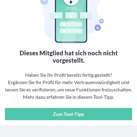
Aktuelle Rankings und Beiträge zu den besten Fonds aus
Webinar verpasst? Hier gibt es Aufnahmen unserer
Finanzdienstleister
vielen Peergroups
Online-Veranstaltungen.
Informationen und Beiträge unserer Partner-
Fondswissen
Finanzdienstleister
2. Fonds auswählen
Alles, was Sie zu Fonds und ETFs wissen müssen – so
investieren Sie richtig
Community-Partner
Fondsvergleich
Informationen und Beiträge unserer Community-
Übersichtlich bis zu 10 Fonds aus über 35.000
Partner
Produkten vergleichen
Dieses Mitglied hat sich noch nicht
Watchlist
vorgestellt.
Hier sind Ihre gemerkten Produkte und aktiven
Preis-/Performance-Alarme
Haben Sie Ihr Profil bereits fertig gestellt?
Ergänzen Sie Ihr Profil für mehr Vertrauenswürdigkeit und
3. Investieren
lassen Sie es verifizieren, um neue Funktionen freizuschalten.
Mehr dazu erfahren Sie in diesem Tool-Tipp.
Portfolios
Eigene Portfolios und jene, denen Sie folgen
Zum Tool-Tipp