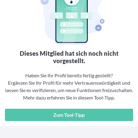
Aktuelle Rankings und Beiträge zu den besten Fonds aus
Webinar verpasst? Hier gibt es Aufnahmen unserer
Finanzdienstleister
vielen Peergroups
Online-Veranstaltungen.
Informationen und Beiträge unserer Partner-
Fondswissen
Finanzdienstleister
2. Fonds auswählen
Alles, was Sie zu Fonds und ETFs wissen müssen – so
investieren Sie richtig
Community-Partner
Fondsvergleich
Informationen und Beiträge unserer Community-
Übersichtlich bis zu 10 Fonds aus über 35.000
Partner
Produkten vergleichen
Dieses Mitglied hat sich noch nicht
Watchlist
vorgestellt.
Hier sind Ihre gemerkten Produkte und aktiven
Preis-/Performance-Alarme
Haben Sie Ihr Profil bereits fertig gestellt?
Ergänzen Sie Ihr Profil für mehr Vertrauenswürdigkeit und
3. Investieren
lassen Sie es verifizieren, um neue Funktionen freizuschalten.
Mehr dazu erfahren Sie in diesem Tool-Tipp.
Portfolios
Eigene Portfolios und jene, denen Sie folgen
Zum Tool-Tipp