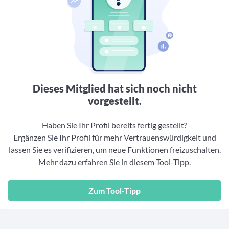
Aktuelle Rankings und Beiträge zu den besten Fonds aus
Webinar verpasst? Hier gibt es Aufnahmen unserer
Finanzdienstleister
vielen Peergroups
Online-Veranstaltungen.
Informationen und Beiträge unserer Partner-
Fondswissen
Finanzdienstleister
2. Fonds auswählen
Alles, was Sie zu Fonds und ETFs wissen müssen – so
investieren Sie richtig
Community-Partner
Fondsvergleich
Informationen und Beiträge unserer Community-
Übersichtlich bis zu 10 Fonds aus über 35.000
Partner
Produkten vergleichen
Dieses Mitglied hat sich noch nicht
Watchlist
vorgestellt.
Hier sind Ihre gemerkten Produkte und aktiven
Preis-/Performance-Alarme
Haben Sie Ihr Profil bereits fertig gestellt?
Ergänzen Sie Ihr Profil für mehr Vertrauenswürdigkeit und
3. Investieren
lassen Sie es verifizieren, um neue Funktionen freizuschalten.
Mehr dazu erfahren Sie in diesem Tool-Tipp.
Portfolios
Eigene Portfolios und jene, denen Sie folgen
Zum Tool-Tipp