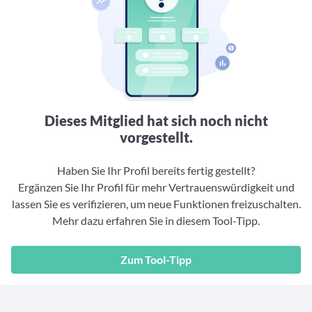
Aktuelle Rankings und Beiträge zu den besten Fonds aus
Webinar verpasst? Hier gibt es Aufnahmen unserer
Finanzdienstleister
vielen Peergroups
Online-Veranstaltungen.
Informationen und Beiträge unserer Partner-
Fondswissen
Finanzdienstleister
2. Fonds auswählen
Alles, was Sie zu Fonds und ETFs wissen müssen – so
investieren Sie richtig
Community-Partner
Fondsvergleich
Informationen und Beiträge unserer Community-
Übersichtlich bis zu 10 Fonds aus über 35.000
Partner
Produkten vergleichen
Dieses Mitglied hat sich noch nicht
Watchlist
vorgestellt.
Hier sind Ihre gemerkten Produkte und aktiven
Preis-/Performance-Alarme
Haben Sie Ihr Profil bereits fertig gestellt?
Ergänzen Sie Ihr Profil für mehr Vertrauenswürdigkeit und
3. Investieren
lassen Sie es verifizieren, um neue Funktionen freizuschalten.
Mehr dazu erfahren Sie in diesem Tool-Tipp.
Portfolios
Eigene Portfolios und jene, denen Sie folgen
Zum Tool-Tipp