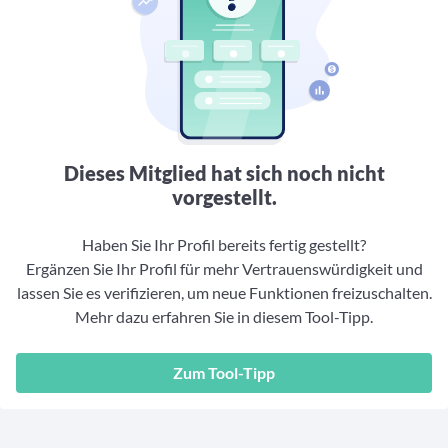
Aktuelle Rankings und Beiträge zu den besten Fonds aus
Webinar verpasst? Hier gibt es Aufnahmen unserer
Finanzdienstleister
vielen Peergroups
Online-Veranstaltungen.
Informationen und Beiträge unserer Partner-
Fondswissen
Finanzdienstleister
2. Fonds auswählen
Alles, was Sie zu Fonds und ETFs wissen müssen – so
investieren Sie richtig
Community-Partner
Fondsvergleich
Informationen und Beiträge unserer Community-
Übersichtlich bis zu 10 Fonds aus über 35.000
Partner
Produkten vergleichen
Dieses Mitglied hat sich noch nicht
Watchlist
vorgestellt.
Hier sind Ihre gemerkten Produkte und aktiven
Preis-/Performance-Alarme
Haben Sie Ihr Profil bereits fertig gestellt?
Ergänzen Sie Ihr Profil für mehr Vertrauenswürdigkeit und
3. Investieren
lassen Sie es verifizieren, um neue Funktionen freizuschalten.
Mehr dazu erfahren Sie in diesem Tool-Tipp.
Portfolios
Eigene Portfolios und jene, denen Sie folgen
Zum Tool-Tipp