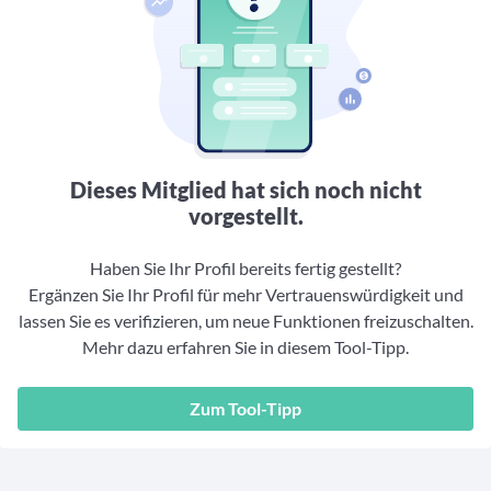
Aktuelle Rankings und Beiträge zu den besten Fonds aus
Webinar verpasst? Hier gibt es Aufnahmen unserer
Finanzdienstleister
vielen Peergroups
Online-Veranstaltungen.
Informationen und Beiträge unserer Partner-
Fondswissen
Finanzdienstleister
2. Fonds auswählen
Alles, was Sie zu Fonds und ETFs wissen müssen – so
investieren Sie richtig
Community-Partner
Fondsvergleich
Informationen und Beiträge unserer Community-
Übersichtlich bis zu 10 Fonds aus über 35.000
Partner
Produkten vergleichen
Dieses Mitglied hat sich noch nicht
Watchlist
vorgestellt.
Hier sind Ihre gemerkten Produkte und aktiven
Preis-/Performance-Alarme
Haben Sie Ihr Profil bereits fertig gestellt?
Ergänzen Sie Ihr Profil für mehr Vertrauenswürdigkeit und
3. Investieren
lassen Sie es verifizieren, um neue Funktionen freizuschalten.
Mehr dazu erfahren Sie in diesem Tool-Tipp.
Portfolios
Eigene Portfolios und jene, denen Sie folgen
Zum Tool-Tipp