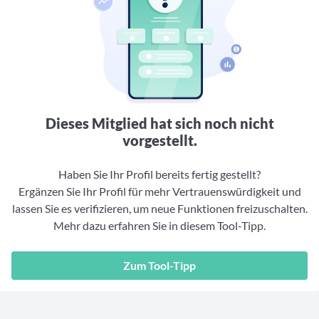
Aktuelle Rankings und Beiträge zu den besten Fonds aus
Webinar verpasst? Hier gibt es Aufnahmen unserer
Finanzdienstleister
vielen Peergroups
Online-Veranstaltungen.
Informationen und Beiträge unserer Partner-
Fondswissen
Finanzdienstleister
2. Fonds auswählen
Alles, was Sie zu Fonds und ETFs wissen müssen – so
investieren Sie richtig
Community-Partner
Fondsvergleich
Informationen und Beiträge unserer Community-
Übersichtlich bis zu 10 Fonds aus über 35.000
Partner
Produkten vergleichen
Dieses Mitglied hat sich noch nicht
Watchlist
vorgestellt.
Hier sind Ihre gemerkten Produkte und aktiven
Preis-/Performance-Alarme
Haben Sie Ihr Profil bereits fertig gestellt?
Ergänzen Sie Ihr Profil für mehr Vertrauenswürdigkeit und
3. Investieren
lassen Sie es verifizieren, um neue Funktionen freizuschalten.
Mehr dazu erfahren Sie in diesem Tool-Tipp.
Portfolios
Eigene Portfolios und jene, denen Sie folgen
Zum Tool-Tipp