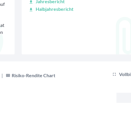
Jahresbericht
auf
Halbjahresbericht
hat
en
Vollb
|
Risiko-Rendite Chart
bis
s.
xis.