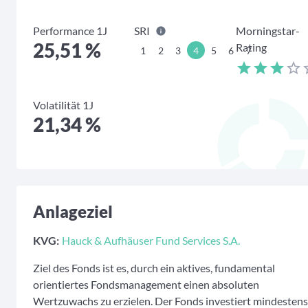
Performance 1J
SRI
Morningstar-
25,51 %
Rating
1
2
3
4
5
6
7
Volatilität 1J
21,34 %
Anlageziel
KVG:
Hauck & Aufhäuser Fund Services S.A.
Ziel des Fonds ist es, durch ein aktives, fundamental
orientiertes Fondsmanagement einen absoluten
Wertzuwachs zu erzielen. Der Fonds investiert mindestens