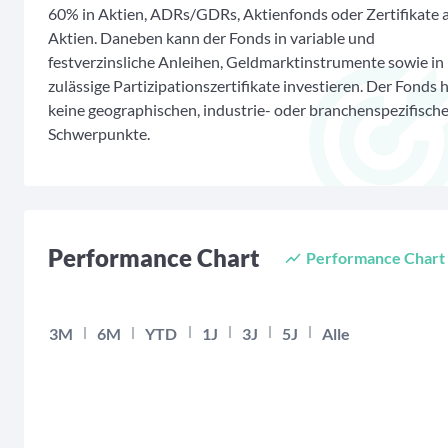
60% in Aktien, ADRs/GDRs, Aktienfonds oder Zertifikate 
Aktien. Daneben kann der Fonds in variable und
festverzinsliche Anleihen, Geldmarktinstrumente sowie in
zulässige Partizipationszertifikate investieren. Der Fonds 
keine geographischen, industrie- oder branchenspezifisch
Schwerpunkte.
Performance Chart
Performance Chart
Chart
3M
6M
YTD
1J
3J
5J
Alle
Empty chart
The chart has 2 X axes displaying Time, and navigator-x-axi
The chart has 2 Y axes displaying values, and navigator-y-a